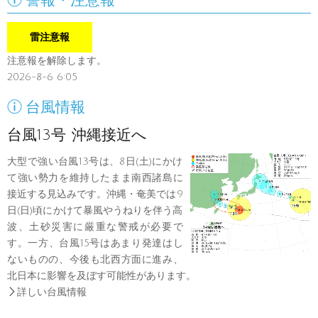
警報・注意報
雷注意報
注意報を解除します。
2026-8-6 6:05

台風情報
台風13号 沖縄接近へ
大型で強い台風13号は、8日(土)にかけ
て強い勢力を維持したまま南西諸島に
接近する見込みです。沖縄・奄美では9
日(日)頃にかけて暴風やうねりを伴う高
波、土砂災害に厳重な警戒が必要で
す。一方、台風15号はあまり発達はし
ないものの、今後も北西方面に進み、
北日本に影響を及ぼす可能性があります。

詳しい台風情報