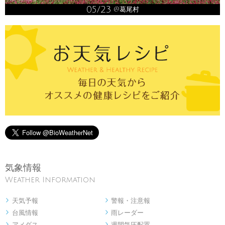
05/23
@葛尾村
気象情報
Weather Information
天気予報
警報・注意報


台風情報
雨レーダー


アメダス
週間気圧配置

