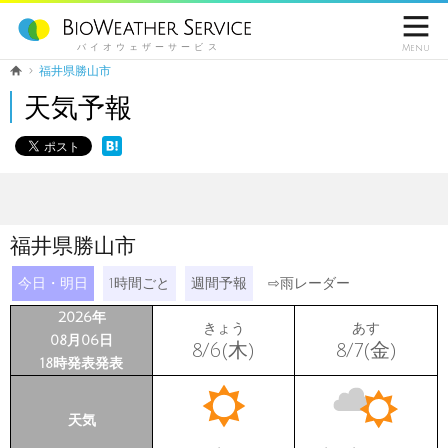

バイオウェザーサービス
Menu
福井県勝山市
天気予報
福井県勝山市
今日・明日
1時間ごと
週間予報
⇨
雨レーダー
2026年
きょう
あす
08月06日
8/6(木)
8/7(金)
18時発表発表
天気