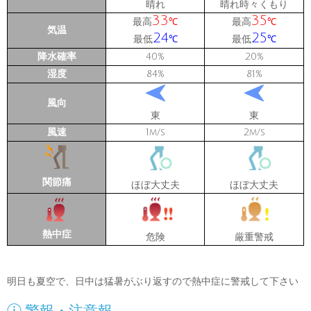
晴れ
晴れ時々くもり
33
35
最高
最高
℃
℃
気温
24
25
最低
最低
℃
℃
降水確率
40
20
%
%
湿度
84
81
%
%
風向
東
東
風速
1
2
m/s
m/s
関節痛
ほぼ大丈夫
ほぼ大丈夫
熱中症
危険
厳重警戒
明日も夏空で、日中は猛暑がぶり返すので熱中症に警戒して下さい
