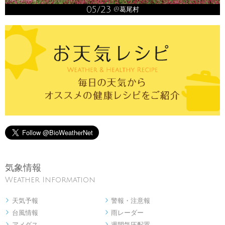
05/23
@葛尾村
気象情報
Weather Information
天気予報
警報・注意報


台風情報
雨レーダー


アメダス
週間気圧配置

