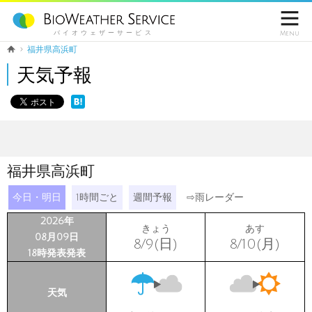

バイオウェザーサービス
Menu
福井県高浜町
天気予報
福井県高浜町
今日・明日
1時間ごと
週間予報
⇨
雨レーダー
2026年
きょう
あす
08月09日
8/9(日)
8/10(月)
18時発表発表
天気