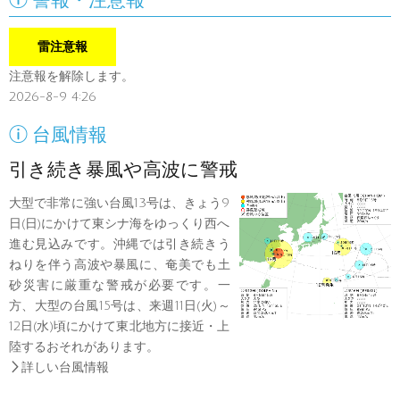
警報・注意報
雷注意報
注意報を解除します。
2026-8-9 4:26

台風情報
引き続き暴風や高波に警戒
大型で非常に強い台風13号は、きょう9
日(日)にかけて東シナ海をゆっくり西へ
進む見込みです。沖縄では引き続きう
ねりを伴う高波や暴風に、奄美でも土
砂災害に厳重な警戒が必要です。一
方、大型の台風15号は、来週11日(火)～
12日(水)頃にかけて東北地方に接近・上
陸するおそれがあります。

詳しい台風情報