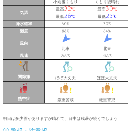
小雨後くもり
くもり後晴れ
32
30
最高
最高
℃
℃
気温
26
25
最低
最低
℃
℃
降水確率
60
30
%
%
湿度
88
84
%
%
風向
北東
北東
風速
2
4
m/s
m/s
関節痛
ほぼ大丈夫
ほぼ大丈夫
熱中症
厳重警戒
厳重警戒
明日は多少雲がありますが晴れて、日中は残暑が続くでしょう
