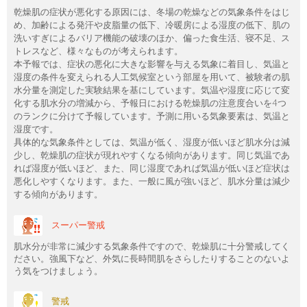
乾燥肌の症状が悪化する原因には、冬場の乾燥などの気象条件をはじ
め、加齢による発汗や皮脂量の低下、冷暖房による湿度の低下、肌の
洗いすぎによるバリア機能の破壊のほか、偏った食生活、寝不足、ス
トレスなど、様々なものが考えられます。
本予報では、症状の悪化に大きな影響を与える気象に着目し、気温と
湿度の条件を変えられる人工気候室という部屋を用いて、被験者の肌
水分量を測定した実験結果を基にしています。気温や湿度に応じて変
化する肌水分の増減から、予報日における乾燥肌の注意度合いを4つ
のランクに分けて予報しています。予測に用いる気象要素は、気温と
湿度です。
具体的な気象条件としては、気温が低く、湿度が低いほど肌水分は減
少し、乾燥肌の症状が現れやすくなる傾向があります。同じ気温であ
れば湿度が低いほど、また、同じ湿度であれば気温が低いほど症状は
悪化しやすくなります。また、一般に風が強いほど、肌水分量は減少
する傾向があります。
スーパー警戒
肌水分が非常に減少する気象条件ですので、乾燥肌に十分警戒してく
ださい。強風下など、外気に長時間肌をさらしたりすることのないよ
う気をつけましょう。
警戒