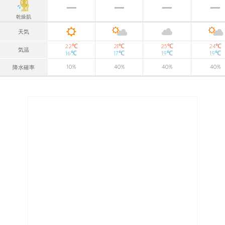
乾燥肌
天気
℃
℃
℃
℃
22
21
25
24
気温
℃
℃
℃
℃
16
17
19
19
10
%
40
%
40
%
40
%
降水確率