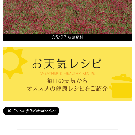
05/23
@葛尾村