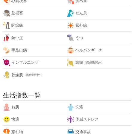
心筋梗塞
脳出血
脳梗塞
ぜん息
関節痛
紫外線
熱中症
うつ
手足口病
ヘルパンギーナ
インフルエンザ
頭痛
〈提供期間外〉
乾燥肌
〈提供期間外〉
生活指数一覧
お肌
洗濯
快適
体感ストレス
忘れ物
交通事故