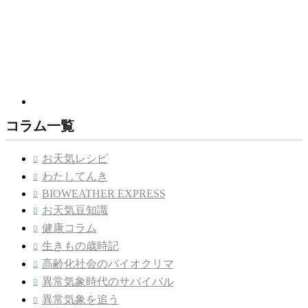
コラム一覧
お天気レシピ

わたしてんき

BIOWEATHER EXPRESS

お天気豆知識

健康コラム

生きもの歳時記

高齢化社会のバイオクリマ

異常気象時代のサバイバル

異常気象を追う
