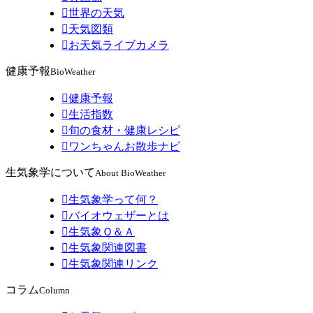

世界の天気

天気図類

お天気ライブカメラ
健康予報
BioWeather

健康予報

生活指数

旬の食材・健康レシピ

ワンちゃんお散歩ナビ
生気象学について
About BioWeather

生気象学って何？

バイオウェザーとは

生気象Ｑ＆Ａ

生気象関連図書

生気象関連リンク
コラム
Column