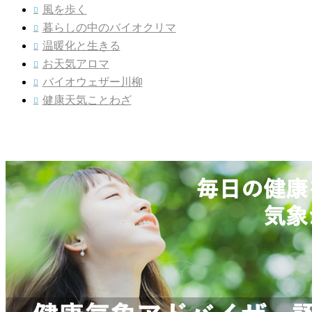
風を歩く

暮らしの中のバイオクリマ

温暖化と生きる

お天気アロマ

バイオウェザー川柳

健康天気ことわざ
