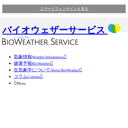
スマートフォンサイトを見る
バイオウェザーサービス
column
気象情報

Weather Information
健康予報

BioWeather
生気象学について

About BioWeather
コラム

Column

Menu