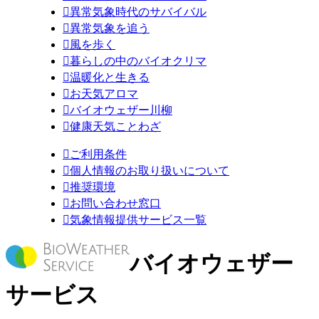

異常気象時代のサバイバル

異常気象を追う

風を歩く

暮らしの中のバイオクリマ

温暖化と生きる

お天気アロマ

バイオウェザー川柳

健康天気ことわざ

ご利用条件

個人情報のお取り扱いについて

推奨環境

お問い合わせ窓口

気象情報提供サービス一覧
バイオウェザー
サービス