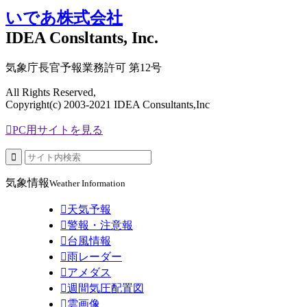
いであ株式会社
IDEA Consltants, Inc.
気象庁長官予報業務許可 第12号
All Rights Reserved,
Copyright(c) 2003-2021 IDEA Consultants,Inc

PC用サイトを見る

気象情報
Weather Information

天気予報

警報・注意報

台風情報

雨レーダー

アメダス

週間気圧配置図

雲画像