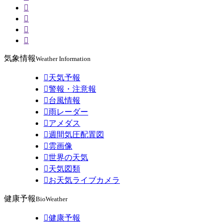




気象情報
Weather Information

天気予報

警報・注意報

台風情報

雨レーダー

アメダス

週間気圧配置図

雲画像

世界の天気

天気図類

お天気ライブカメラ
健康予報
BioWeather

健康予報