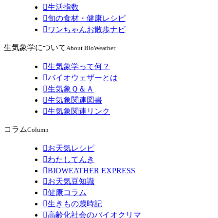

生活指数

旬の食材・健康レシピ

ワンちゃんお散歩ナビ
生気象学について
About BioWeather

生気象学って何？

バイオウェザーとは

生気象Ｑ＆Ａ

生気象関連図書

生気象関連リンク
コラム
Column

お天気レシピ

わたしてんき

BIOWEATHER EXPRESS

お天気豆知識

健康コラム

生きもの歳時記

高齢化社会のバイオクリマ