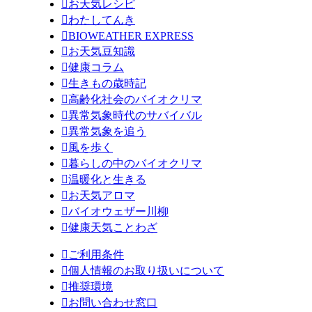

お天気レシピ

わたしてんき

BIOWEATHER EXPRESS

お天気豆知識

健康コラム

生きもの歳時記

高齢化社会のバイオクリマ

異常気象時代のサバイバル

異常気象を追う

風を歩く

暮らしの中のバイオクリマ

温暖化と生きる

お天気アロマ

バイオウェザー川柳

健康天気ことわざ

ご利用条件

個人情報のお取り扱いについて

推奨環境

お問い合わせ窓口