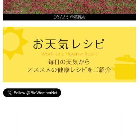
05/23
@葛尾村