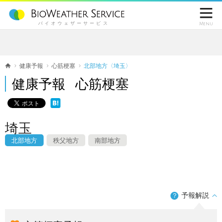

バイオウェザーサービス
Menu
健康予報
心筋梗塞
北部地方〈埼玉〉
健康予報 心筋梗塞
埼玉
北部地方
秩父地方
南部地方
予報解説
？