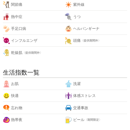
関節痛
紫外線
熱中症
うつ
手足口病
ヘルパンギーナ
インフルエンザ
頭痛
〈提供期間外〉
乾燥肌
〈提供期間外〉
生活指数一覧
お肌
洗濯
快適
体感ストレス
忘れ物
交通事故
熱帯夜
ビール
〈期間限定〉