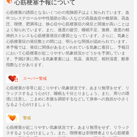
心筋梗塞予報について
心筋梗塞の誘因となるいくつかの危険因子はよく知られています。血
中コレステロールや中性脂肪が高い人などの高脂血症や糖尿病、高血
圧、喫煙、肥満等は、狭心症や心筋梗塞症の発症と関連が高いことは
よく知られています。また、過度の疲労、睡眠不足、激務、過度の精
神的ストレスも心筋梗塞発症の要因となっています。さらに、気象と
心筋梗塞症の発症数との間には、明らかな関係が認められています。
本予報では、発症に関係があるといわれている気象に着目し、予報日
において心筋梗塞が起こりやすい気象状況かどうかを予測していま
す。予測計算に用いる気象要素には、気温、蒸気圧、相対湿度、酷寒
指数などがあります。
スーパー警戒
心筋梗塞が非常に起こりやすい気象状況です。あまり無理をせず、リ
ラックスするよう心がけ、睡眠も十分とりましょう。また、周りの環
境に注意し、こまめに衣服を調節するなどして身体への負担が小さく
なるよう心がけましょう。
警戒
心筋梗塞が起こりやすい気象状況です。あまり無理をせず、リラック
スするよう心がけましょう。また、喫煙者は非喫煙者よりも心筋梗塞