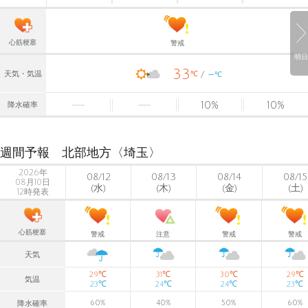
心筋梗塞
警戒
明日
33
-
℃
天気・気温
℃
10
%
10
%
降水確率
週間予報 北部地方〈埼玉〉
2026年
08/12
08/13
08/14
08/15
08月10日
(水)
(木)
(金)
(土)
12時発表
心筋梗塞
警戒
注意
警戒
警戒
天気
℃
℃
℃
℃
29
31
30
29
気温
℃
℃
℃
℃
23
24
24
23
60
%
40
%
50
%
60
%
降水確率