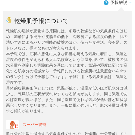
予報解説
？
乾燥肌予報について
乾燥肌の症状が悪化する原因には、冬場の乾燥などの気象条件をはじ
め、加齢による発汗や皮脂量の低下、冷暖房による湿度の低下、肌の
洗いすぎによるバリア機能の破壊のほか、偏った食生活、寝不足、ス
トレスなど、様々なものが考えられます。
本予報では、症状の悪化に大きな影響を与える気象に着目し、気温と
湿度の条件を変えられる人工気候室という部屋を用いて、被験者の肌
水分量を測定した実験結果を基にしています。気温や湿度に応じて変
化する肌水分の増減から、予報日における乾燥肌の注意度合いを4つ
のランクに分けて予報しています。予測に用いる気象要素は、気温と
湿度です。
具体的な気象条件としては、気温が低く、湿度が低いほど肌水分は減
少し、乾燥肌の症状が現れやすくなる傾向があります。同じ気温であ
れば湿度が低いほど、また、同じ湿度であれば気温が低いほど症状は
悪化しやすくなります。また、一般に風が強いほど、肌水分量は減少
する傾向があります。
スーパー警戒
肌水分が非常に減少する気象条件ですので、乾燥肌に十分警戒してく