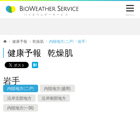

バイオウェザーサービス
Menu
健康予報
乾燥肌
内陸地方(二戸)〈岩手〉
健康予報 乾燥肌
岩手
内陸地方(二戸)
内陸地方(盛岡)
沿岸北部地方
沿岸南部地方
内陸地方(一関)