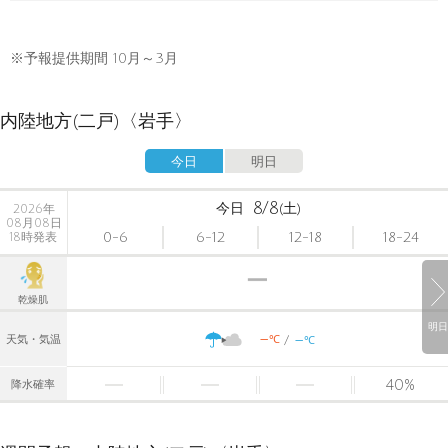
※予報提供期間 10月～3月
内陸地方(二戸)〈岩手〉
今日
明日
8/8
今日
(土)
2026年
08月08日
0-6
6-12
12-18
18-24
18時発表
乾燥肌
明日
-
-
℃
天気・気温
℃
40
%
降水確率