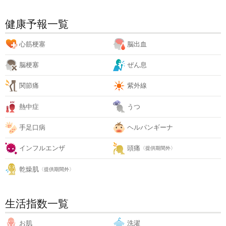
健康予報一覧
心筋梗塞
脳出血
脳梗塞
ぜん息
関節痛
紫外線
熱中症
うつ
手足口病
ヘルパンギーナ
インフルエンザ
頭痛
〈提供期間外〉
乾燥肌
〈提供期間外〉
生活指数一覧
お肌
洗濯