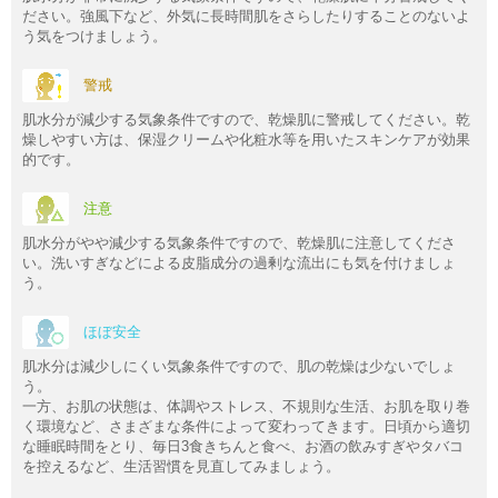
ださい。強風下など、外気に長時間肌をさらしたりすることのないよ
う気をつけましょう。
警戒
肌水分が減少する気象条件ですので、乾燥肌に警戒してください。乾
燥しやすい方は、保湿クリームや化粧水等を用いたスキンケアが効果
的です。
注意
肌水分がやや減少する気象条件ですので、乾燥肌に注意してくださ
い。洗いすぎなどによる皮脂成分の過剰な流出にも気を付けましょ
う。
ほぼ安全
肌水分は減少しにくい気象条件ですので、肌の乾燥は少ないでしょ
う。
一方、お肌の状態は、体調やストレス、不規則な生活、お肌を取り巻
く環境など、さまざまな条件によって変わってきます。日頃から適切
な睡眠時間をとり、毎日3食きちんと食べ、お酒の飲みすぎやタバコ
を控えるなど、生活習慣を見直してみましょう。