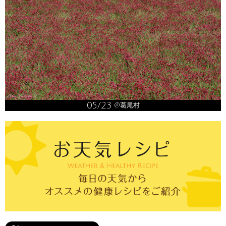
05/23
@葛尾村