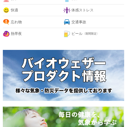
快適
体感ストレス
忘れ物
交通事故
熱帯夜
ビール
〈期間限定〉