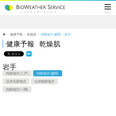

バイオウェザーサービス
Menu
健康予報
乾燥肌
内陸地方(盛岡)〈岩手〉
健康予報 乾燥肌
岩手
内陸地方(二戸)
内陸地方(盛岡)
沿岸北部地方
沿岸南部地方
内陸地方(一関)