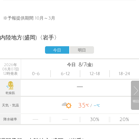
※予報提供期間 10月～3月
内陸地方(盛岡)〈岩手〉
今日
明日
8/7
今日
(金)
2026年
08月07日
0-6
6-12
12-18
18-24
12時発表
乾燥肌
明日
35
-
℃
天気・気温
℃
30
%
20
%
降水確率