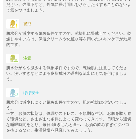
ださい。強風下など、外気に長時間肌をさらしたりすることのないよ
う気をつけましょう。
警戒
肌水分が減少する気象条件ですので、乾燥肌に警戒してください。乾
燥しやすい方は、保湿クリームや化粧水等を用いたスキンケアが効果
的です。
注意
肌水分がやや減少する気象条件ですので、乾燥肌に注意してくださ
い。洗いすぎなどによる皮脂成分の過剰な流出にも気を付けましょ
う。
ほぼ安全
肌水分は減少しにくい気象条件ですので、肌の乾燥は少ないでしょ
う。
一方、お肌の状態は、体調やストレス、不規則な生活、お肌を取り巻
く環境など、さまざまな条件によって変わってきます。日頃から適切
な睡眠時間をとり、毎日3食きちんと食べ、お酒の飲みすぎやタバコ
を控えるなど、生活習慣を見直してみましょう。