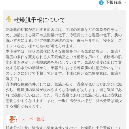
予報解説
？
乾燥肌予報について
乾燥肌の症状が悪化する原因には、冬場の乾燥などの気象条件をはじ
め、加齢による発汗や皮脂量の低下、冷暖房による湿度の低下、肌の
洗いすぎによるバリア機能の破壊のほか、偏った食生活、寝不足、ス
トレスなど、様々なものが考えられます。
本予報では、症状の悪化に大きな影響を与える気象に着目し、気温と
湿度の条件を変えられる人工気候室という部屋を用いて、被験者の肌
水分量を測定した実験結果を基にしています。気温や湿度に応じて変
化する肌水分の増減から、予報日における乾燥肌の注意度合いを4つ
のランクに分けて予報しています。予測に用いる気象要素は、気温と
湿度です。
具体的な気象条件としては、気温が低く、湿度が低いほど肌水分は減
少し、乾燥肌の症状が現れやすくなる傾向があります。同じ気温であ
れば湿度が低いほど、また、同じ湿度であれば気温が低いほど症状は
悪化しやすくなります。また、一般に風が強いほど、肌水分量は減少
する傾向があります。
スーパー警戒
肌水分が非常に減少する気象条件ですので、乾燥肌に十分警戒してく