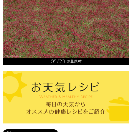
05/23
@葛尾村