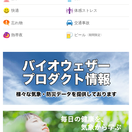
快適
体感ストレス
忘れ物
交通事故
熱帯夜
ビール
〈期間限定〉