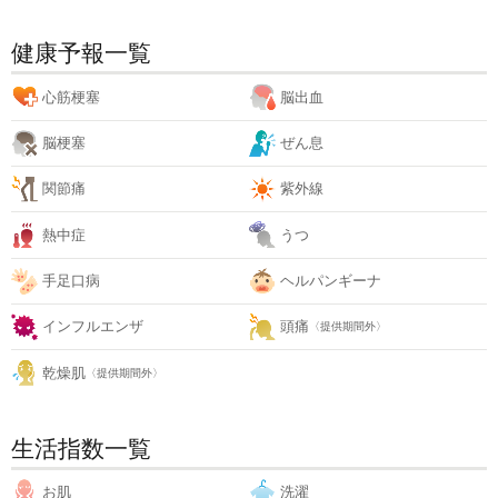
健康予報一覧
心筋梗塞
脳出血
脳梗塞
ぜん息
関節痛
紫外線
熱中症
うつ
手足口病
ヘルパンギーナ
インフルエンザ
頭痛
〈提供期間外〉
乾燥肌
〈提供期間外〉
生活指数一覧
お肌
洗濯