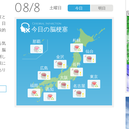
08/8
土曜日
今日
明日
症と
、日
Cerebral Infarction
今日の脳梗塞
表的
札幌
那覇
る気
・脳
仙台
測し
金沢
素に
長野
広島
あり
東京
大阪
福岡
名古屋
高知