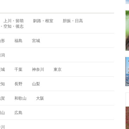
上川・留萌
釧路・根室
胆振・日高
・空知・後志
山形
福島
宮城
新潟
茨城
千葉
神奈川
東京
愛知
長野
山梨
滋賀
和歌山
大阪
岡山
広島
香川