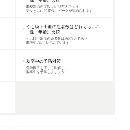
- 性・年齢別比較 -
、
脳梗塞の患者数は約112万人であり、
男女ともに70歳代にピークが認められます
くも膜下出血の患者数はどれくらい?
- 性・年齢別比較 -
くも膜下出血の患者数は約5万人であり、
脳卒中の約4を占めています
脳卒中の予防対策
危険因子を正しく理解し、
脳卒中を予防しましょう