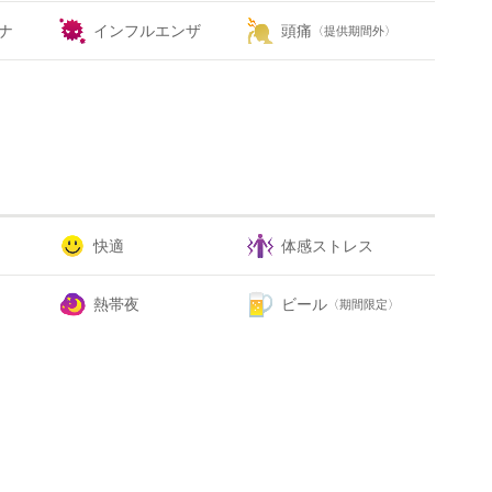
ナ
インフルエンザ
頭痛
〈提供期間外〉
快適
体感ストレス
熱帯夜
ビール
〈期間限定〉