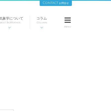
Contact
お問合せ
気象学について
コラム

bout BioWeather
Column
Menu

