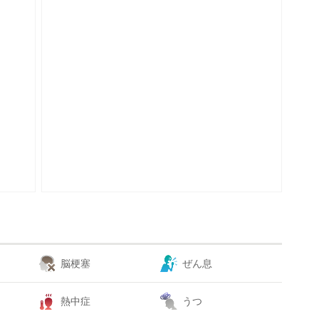
脳梗塞
ぜん息
熱中症
うつ