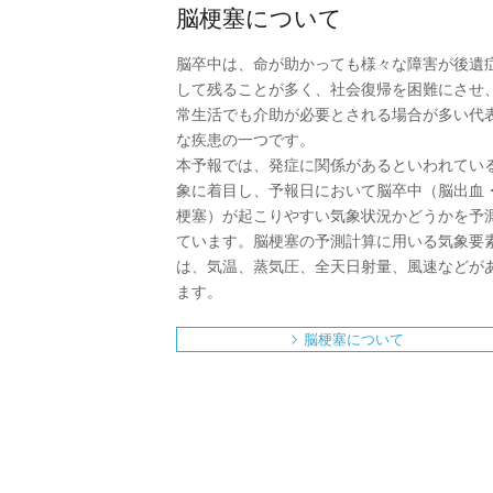
脳梗塞について
脳卒中は、命が助かっても様々な障害が後遺
して残ることが多く、社会復帰を困難にさせ
常生活でも介助が必要とされる場合が多い代
な疾患の一つです。
本予報では、発症に関係があるといわれてい
象に着目し、予報日において脳卒中（脳出血
梗塞）が起こりやすい気象状況かどうかを予
ています。脳梗塞の予測計算に用いる気象要
は、気温、蒸気圧、全天日射量、風速などが
ます。
脳梗塞について
