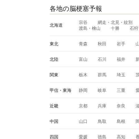
各地の脳梗塞予報
宗谷
網走・北見・紋別
北海道
渡島・檜山
十勝
石狩
東北
青森
秋田
岩手
北陸
富山
石川
福井
関東
栃木
群馬
埼玉
甲信・東海
静岡
岐阜
三重
近畿
京都
兵庫
奈良
中国
山口
鳥取
島根
四国
愛媛
徳島
高知