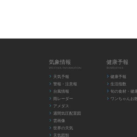
気象情報
健康予報
Weather Information
BioWeather
天気予報
健康予報


警報・注意報
生活指数


台風情報
旬の食材・健


雨レーダー
ワンちゃんお


アメダス

週間気圧配置図

雲画像

世界の天気

天気図類
