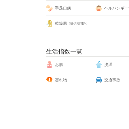
手足口病
ヘルパンギー
乾燥肌
〈提供期間外〉
生活指数一覧
お肌
洗濯
忘れ物
交通事故