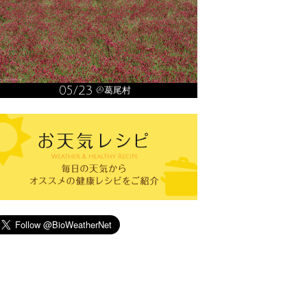
05/23
@葛尾村