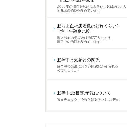
- 死亡率の経年変化 -
2000年の脳血管疾患による死亡数は約13万人
全死因の約15を占めています
脳内出血の患者数はどれくらい?
- 性・年齢別比較 -
脳内出血の患者数は約17万人であり、
脳卒中の約13を占めています
脳卒中と気象との関係
脳卒中の発生には季節的変化がみられる
のでしょうか?
脳卒中(脳梗塞)予報について
毎日チェック！予報と対策を正しく理解！