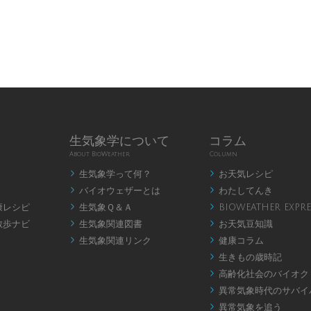
生気象学について
コラム
About BioWeather
Column
生気象学って何？
お天気レシピ


バイオウェザーとは
わたしてんき


康レシピ
生気象Ｑ＆Ａ
BIOWEATHER EXPRE


散歩ナビ
生気象関連図書
お天気豆知識


生気象関連リンク
健康コラム


生きもの歳時記

高齢化社会のバイオク

異常気象時代のサバイ

異常気象を追う
