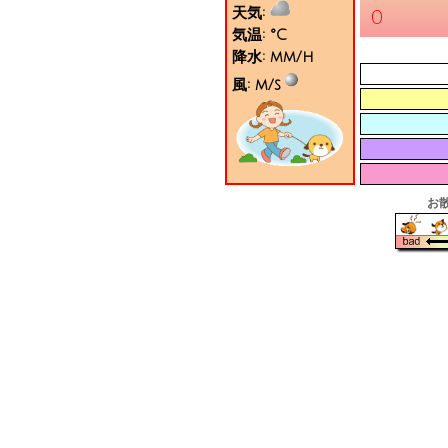
天気:
0
気温:
°C
降水:
mm/h
風:
m/s
お