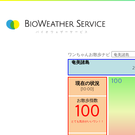
バイオウェザーサービス
ワンちゃんお散歩ナビ
奄美諸島
2
100
現在の状況
[10:00]
お散歩指数
100
とても気分がいいワン！！