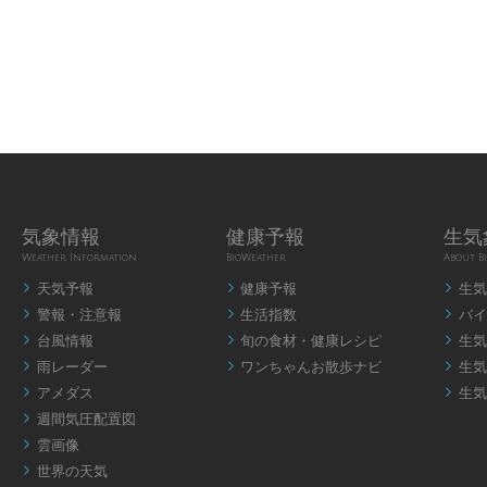
気象情報
健康予報
生気
Weather Information
BioWeather
About B
天気予報
健康予報
生気



警報・注意報
生活指数
バイ



台風情報
旬の食材・健康レシピ
生気



雨レーダー
ワンちゃんお散歩ナビ
生気



アメダス
生気


週間気圧配置図

雲画像

世界の天気
