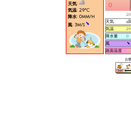
天気:
0
気温:
29
°C
20
降水:
0
mm/h
天気
風:
3
m/s
気温
29
降水量
0
風
路面温度
お