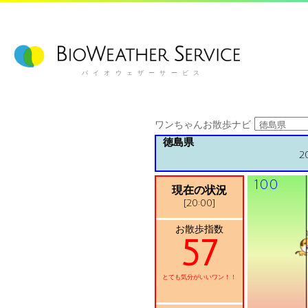
バイオウェザーサービス
ワンちゃんお散歩ナビ
徳島県
2
100
現在の状況
[20:00]
お散歩指数
57
とても気分がいいワン！！