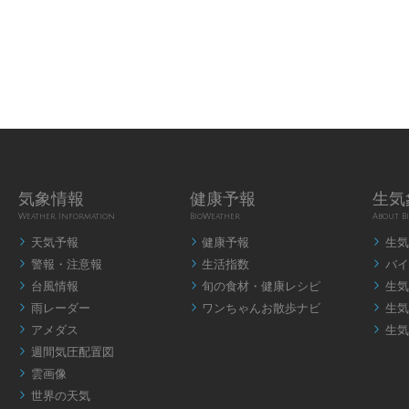
気象情報
健康予報
生気
Weather Information
BioWeather
About B
天気予報
健康予報
生気



警報・注意報
生活指数
バイ



台風情報
旬の食材・健康レシピ
生気



雨レーダー
ワンちゃんお散歩ナビ
生気



アメダス
生気


週間気圧配置図

雲画像

世界の天気
