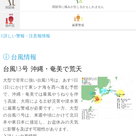
関節等に痛みが生じるかもしれません
関節痛
厳重警戒
熱中症
詳しい警報・注意報情報


台風情報
台風13号 沖縄・奄美で荒天
大型で非常に強い台風13号は、あす9日
(日)にかけて東シナ海を西へ進む予想
で、沖縄・奄美では暴風やうねりを伴
う高波、大雨による土砂災害や浸水害
に厳重な警戒が必要です。一方、大型
の台風15号は、来週中頃にかけて北日
本や東日本に接近し、お盆休みの天気
に影響を及ぼす可能性があります。