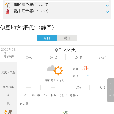
関節痛予報について
熱中症予報について
伊豆地方(網代)〈静岡〉
今日
明日
8/8
2026年08
今日
(土)
月08日
12時発表
0-6
6-12
12-18
18-24
31
最高
℃
天気・気温
-
最低
℃
晴れ時々くもり
10
%
10
%
降水確率
波
2.5メートル 後 2メートル うねり を伴う
明日
風
東の風