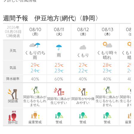

詳しい台風情報
週間予報 伊豆地方(網代)〈静岡〉
2026年
08/10
08/11
08/12
08/13
08/
08月08日
(月)
(火)
(水)
(木)
(金
12時発表
天気
くもりのち
くもり時々
くもり
雨
くもり
雨
晴れ
晴
29
25
27
28
29
℃
℃
℃
℃
気温
24
23
22
23
24
℃
℃
℃
℃
40
%
60
%
40
%
40
%
40
降水確率
関節等に痛みが
関節等に痛みが
関節等に
関節等に痛みが
関節等がやや痛
生じるかもしれ
生じるかもしれ
生じるか
関節痛
生じやすい
みやすい
ません
ません
ませ
厳重警戒
警戒
警戒
警戒
厳重
熱中症