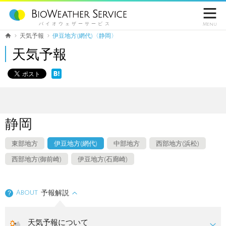

バイオウェザーサービス
Menu
天気予報
伊豆地方(網代)〈静岡〉
天気予報
静岡
東部地方
伊豆地方(網代)
中部地方
西部地方(浜松)
西部地方(御前崎)
伊豆地方(石廊崎)
About
予報解説
？
天気予報について