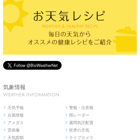
気象情報
Weather Information
天気予報
警報・注意報


台風情報
雨レーダー


アメダス
週間気圧配置


雲画像
世界の天気


天気図類
ライブカメラ

