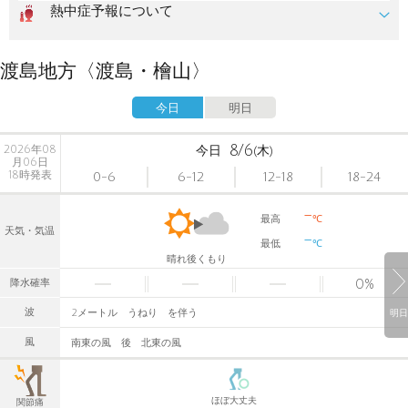
熱中症予報について
渡島地方〈渡島・檜山〉
今日
明日
8/6
2026年08
今日
(木)
月06日
18時発表
0-6
6-12
12-18
18-24
-
最高
℃
天気・気温
-
最低
℃
晴れ後くもり
0
%
降水確率
波
2メートル うねり を伴う
明日
風
南東の風 後 北東の風
ほぼ大丈夫
関節痛