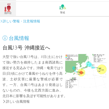
警戒
熱中症
詳しい警報・注意報情報


台風情報
台風13号 沖縄接近へ
大型で強い台風13号は、8日(土)にかけ
て強い勢力を維持したまま南西諸島に
接近する見込みです。沖縄・奄美では9
日(日)頃にかけて暴風やうねりを伴う高
波、土砂災害に厳重な警戒が必要で
す。一方、台風15号はあまり発達はし
ないものの、今後も北西方面に進み、
北日本に影響を及ぼす可能性があります。

詳しい台風情報