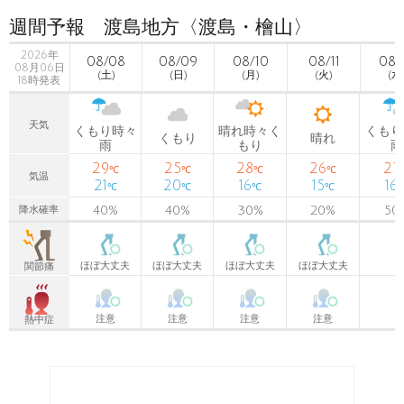
週間予報 渡島地方〈渡島・檜山〉
2026年
08/08
08/09
08/10
08/11
08/
08月06日
(土)
(日)
(月)
(火)
(水
18時発表
天気
くもり時々
晴れ時々く
くもり
くもり
晴れ
雨
もり
雨
29
25
28
26
27
℃
℃
℃
℃
気温
21
20
16
15
16
℃
℃
℃
℃
40
%
40
%
30
%
20
%
50
降水確率
ほぼ大丈夫
ほぼ大丈夫
ほぼ大丈夫
ほぼ大丈夫
関節痛
注意
注意
注意
注意
熱中症