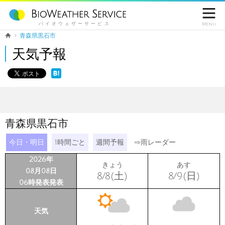

バイオウェザーサービス
Menu
青森県黒石市
天気予報
青森県黒石市
今日・明日
1時間ごと
週間予報
⇨
雨レーダー
2026年
きょう
あす
08月08日
8/8(土)
8/9(日)
06時発表発表
天気