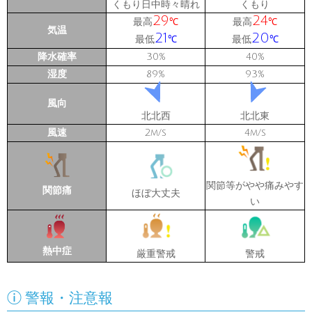
くもり日中時々晴れ
くもり
29
24
最高
最高
℃
℃
気温
21
20
最低
最低
℃
℃
降水確率
30
40
%
%
湿度
89
93
%
%
風向
北北西
北北東
風速
2
4
m/s
m/s
関節等がやや痛みやす
関節痛
ほぼ大丈夫
い
熱中症
厳重警戒
警戒

警報・注意報