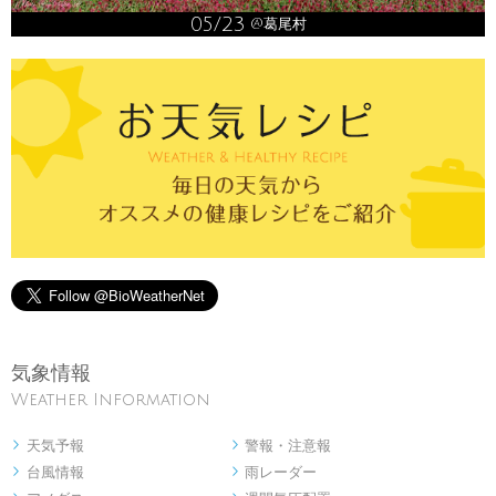
05/23
@葛尾村
気象情報
Weather Information
天気予報
警報・注意報


台風情報
雨レーダー

