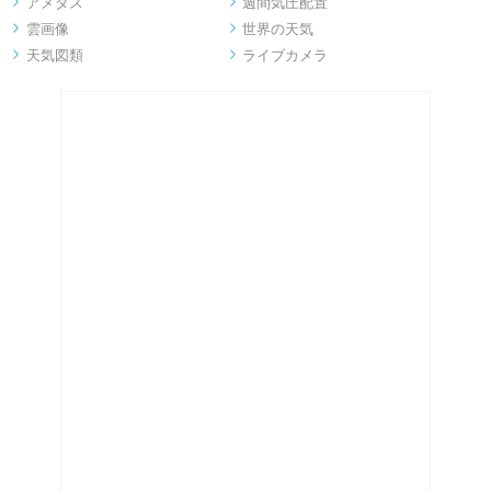
アメダス
週間気圧配置


雲画像
世界の天気


天気図類
ライブカメラ

