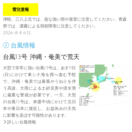
雷注意報
津軽、三八上北では、急な強い雨や落雷に注意してください。青森
県では、濃霧による視程障害に注意してください。
2026-8-8 6:12

台風情報
台風13号 沖縄・奄美で荒天
大型で非常に強い台風13号は、あす9日
(日)にかけて東シナ海を西へ進む予想
で、沖縄・奄美では暴風やうねりを伴
う高波、大雨による土砂災害や浸水害
に厳重な警戒が必要です。一方、大型
の台風15号は、来週中頃にかけて北日
本や東日本に接近し、お盆休みの天気
に影響を及ぼす可能性があります。

詳しい台風情報