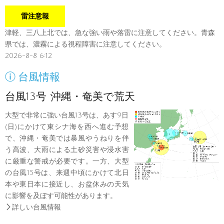
雷注意報
津軽、三八上北では、急な強い雨や落雷に注意してください。青森
県では、濃霧による視程障害に注意してください。
2026-8-8 6:12

台風情報
台風13号 沖縄・奄美で荒天
大型で非常に強い台風13号は、あす9日
(日)にかけて東シナ海を西へ進む予想
で、沖縄・奄美では暴風やうねりを伴
う高波、大雨による土砂災害や浸水害
に厳重な警戒が必要です。一方、大型
の台風15号は、来週中頃にかけて北日
本や東日本に接近し、お盆休みの天気
に影響を及ぼす可能性があります。

詳しい台風情報