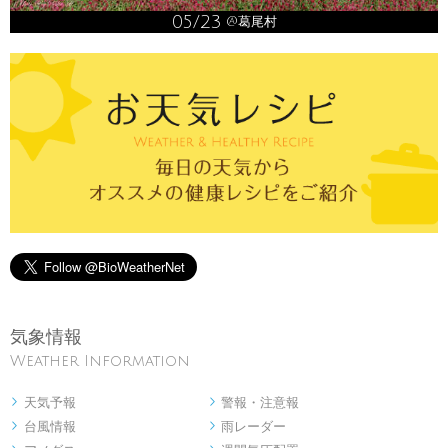
05/23
@葛尾村
気象情報
Weather Information
天気予報
警報・注意報


台風情報
雨レーダー

