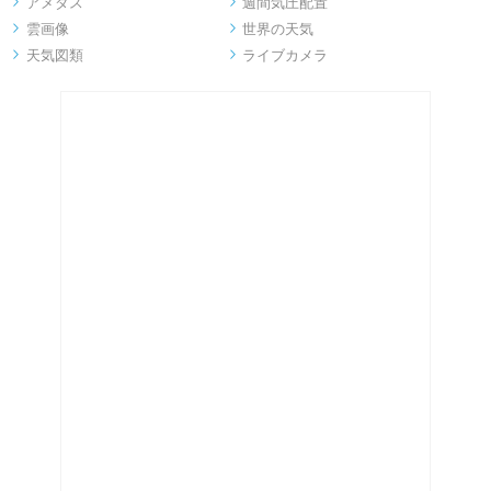
アメダス
週間気圧配置


雲画像
世界の天気


天気図類
ライブカメラ

