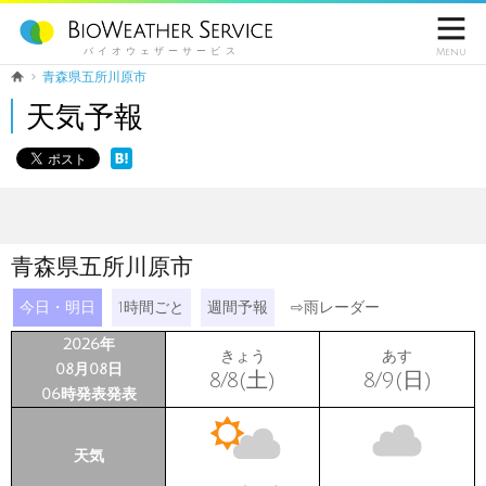

バイオウェザーサービス
Menu
青森県五所川原市
天気予報
青森県五所川原市
今日・明日
1時間ごと
週間予報
⇨
雨レーダー
2026年
きょう
あす
08月08日
8/8(土)
8/9(日)
06時発表発表
天気