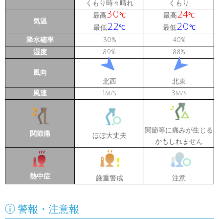
くもり時々晴れ
くもり
30
24
最高
最高
℃
℃
気温
22
20
最低
最低
℃
℃
降水確率
30
40
%
%
湿度
89
88
%
%
風向
北西
北東
風速
1
3
m/s
m/s
関節等に痛みが生じる
関節痛
ほぼ大丈夫
かもしれません
熱中症
厳重警戒
注意

警報・注意報