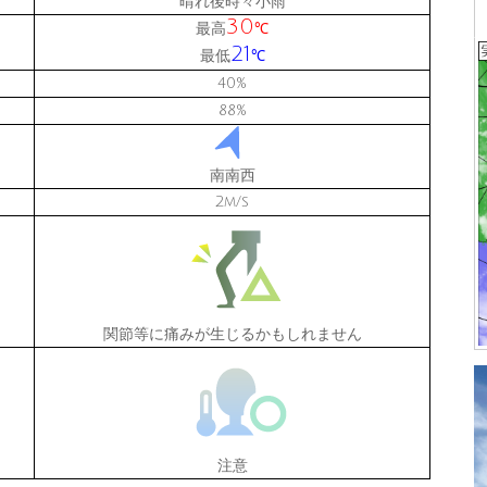
晴れ後時々小雨
30
最高
℃
21
最低
℃
40
%
88
%
南南西
2
m/s
関節等に痛みが生じるかもしれません
注意