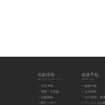
気象情報
健康予報
Weather Information
BioWeather
天気予報
健康予報


警報・注意報
生活指数


台風情報
旬の食材・健


雨レーダー
ワンちゃんお

