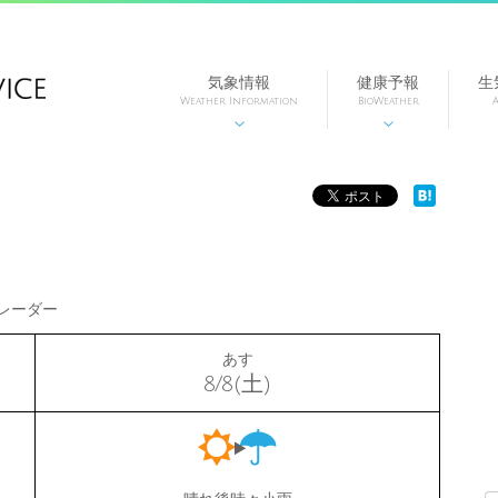
気象情報
健康予報
生
Weather Information
BioWeather
A


レーダー
あす
8/8(土)