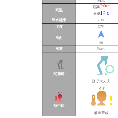
晴れ
29
最高
℃
気温
19
最低
℃
降水確率
20
%
湿度
87
%
風向
南
風速
2
m/s
関節痛
ほぼ大丈夫
熱中症
厳重警戒