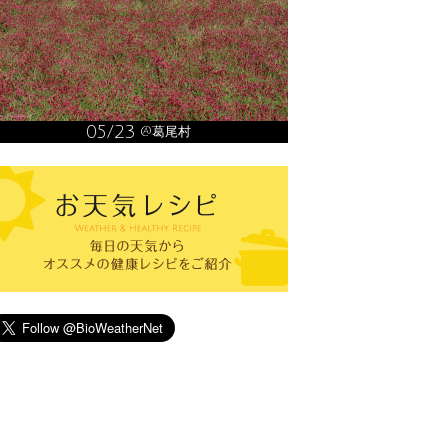
05/23
@葛尾村