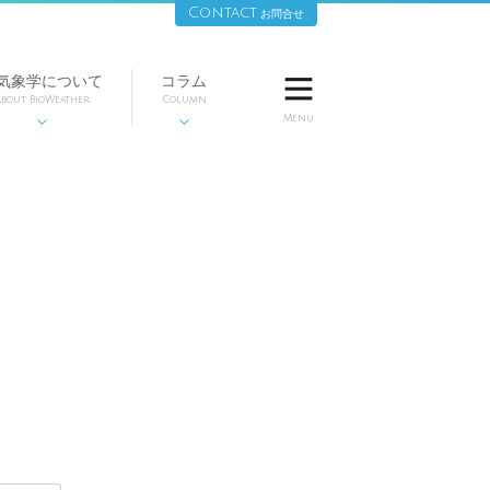
Contact
お問合せ
気象学について
コラム

bout BioWeather
Column
Menu

