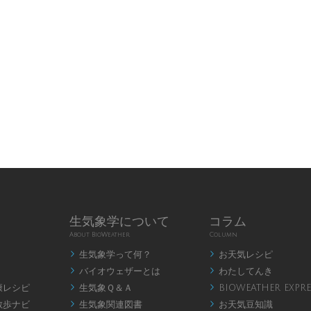
生気象学について
コラム
About BioWeather
Column
生気象学って何？
お天気レシピ


バイオウェザーとは
わたしてんき


康レシピ
生気象Ｑ＆Ａ
BIOWEATHER EXPRE


散歩ナビ
生気象関連図書
お天気豆知識

