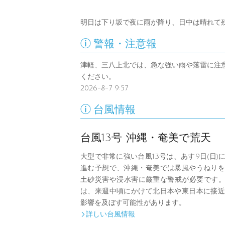
明日は下り坂で夜に雨が降り、日中は晴れて

警報・注意報
津軽、三八上北では、急な強い雨や落雷に注
ください。
2026-8-7 9:57

台風情報
台風13号 沖縄・奄美で荒天
大型で非常に強い台風13号は、あす9日(日)
進む予想で、沖縄・奄美では暴風やうねりを
土砂災害や浸水害に厳重な警戒が必要です。
は、来週中頃にかけて北日本や東日本に接近
影響を及ぼす可能性があります。
詳しい台風情報
