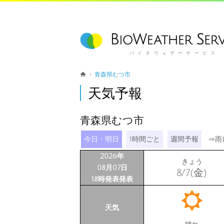
バイオウェザーサービス
青森県むつ市
天気予報
青森県むつ市
今日・明日
1時間ごと
週間予報
⇨
雨
2026年
きょう
08月07日
8/7(金)
18時発表発表
天気