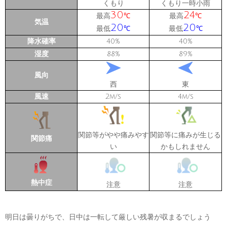
くもり
くもり一時小雨
30
24
最高
最高
℃
℃
気温
20
20
最低
最低
℃
℃
降水確率
40
40
%
%
湿度
88
89
%
%
風向
西
東
風速
2
4
m/s
m/s
関節等がやや痛みやす
関節等に痛みが生じる
関節痛
い
かもしれません
熱中症
注意
注意
明日は曇りがちで、日中は一転して厳しい残暑が収まるでしょう