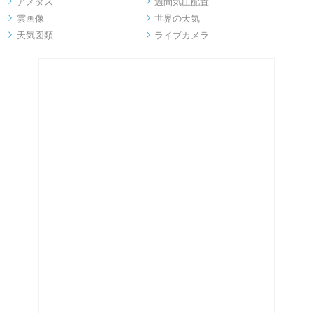
アメダス
週間気圧配置


雲画像
世界の天気


天気図類
ライブカメラ

