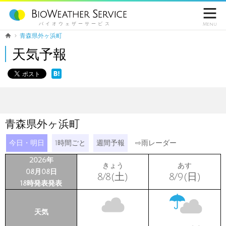

バイオウェザーサービス
Menu
青森県外ヶ浜町
天気予報
青森県外ヶ浜町
今日・明日
1時間ごと
週間予報
⇨
雨レーダー
2026年
きょう
あす
08月08日
8/8(土)
8/9(日)
18時発表発表
天気