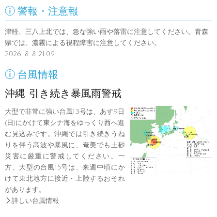

警報・注意報
津軽、三八上北では、急な強い雨や落雷に注意してください。青森
県では、濃霧による視程障害に注意してください。
2026-8-8 21:09

台風情報
沖縄 引き続き暴風雨警戒
大型で非常に強い台風13号は、あす9日
(日)にかけて東シナ海をゆっくり西へ進
む見込みです。沖縄では引き続きうね
りを伴う高波や暴風に、奄美でも土砂
災害に厳重に警戒してください。一
方、大型の台風15号は、来週中頃にか
けて東北地方に接近・上陸するおそれ
があります。

詳しい台風情報