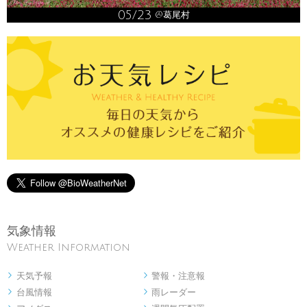
05/23
@葛尾村
気象情報
Weather Information
天気予報
警報・注意報


台風情報
雨レーダー

