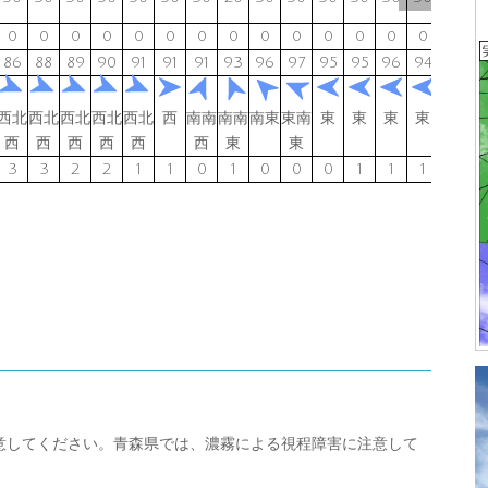
0
0
0
0
0
0
0
0
0
0
0
0
0
0
0
86
88
89
90
91
91
91
93
96
97
95
95
96
94
92
9
西北
西北
西北
西北
西北
西
南南
南南
南東
東南
東
東
東
東
東
東
西
西
西
西
西
西
東
東
3
3
2
2
1
1
0
1
0
0
0
1
1
1
1
意してください。青森県では、濃霧による視程障害に注意して