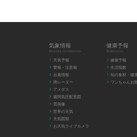
気象情報
健康予報
Weather Information
BioWeather
天気予報
健康予報


警報・注意報
生活指数


台風情報
旬の食材・健


雨レーダー
ワンちゃんお


アメダス

週間気圧配置図

雲画像

世界の天気

天気図類

お天気ライブカメラ
