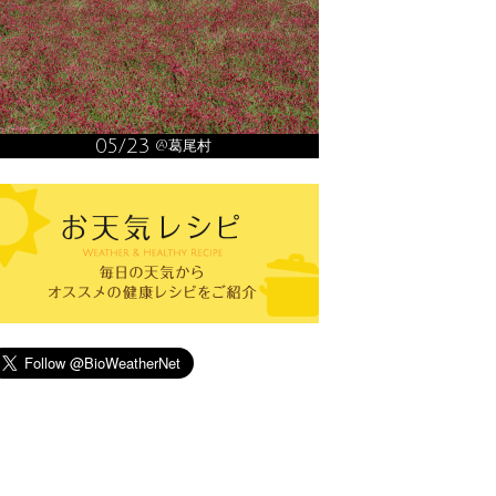
05/23
@葛尾村