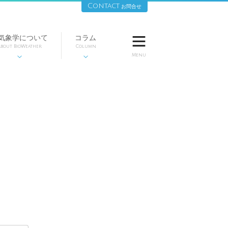
Contact
お問合せ
気象学について
コラム

bout BioWeather
Column
Menu


20
時
6時
7時
8時
9時
10時
11時
12時
13時
14時
15時
16時
17時
18時
19時
時
曇
曇
曇
曇
曇
曇
曇
曇
曇
曇
曇
曇
曇
曇
曇
曇
2
22
23
23
23
24
24
24
24
24
23
23
22
21
21
20
0
30
30
30
30
40
40
40
30
30
30
40
40
30
40
40