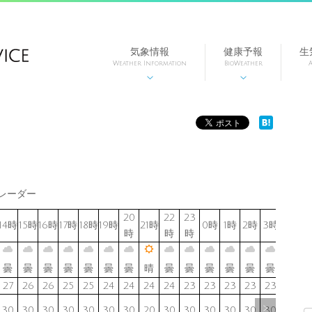
気象情報
健康予報
生
Weather Information
BioWeather
A


レーダー
20
22
23
14時
15時
16時
17時
18時
19時
21時
0時
1時
2時
3時
4時
5
時
時
時
曇
曇
曇
曇
曇
曇
曇
晴
曇
曇
曇
曇
曇
曇
曇
27
26
26
25
25
24
24
24
24
23
23
23
23
23
22
2
>
30
30
30
30
30
30
30
20
30
30
30
30
30
30
30
3