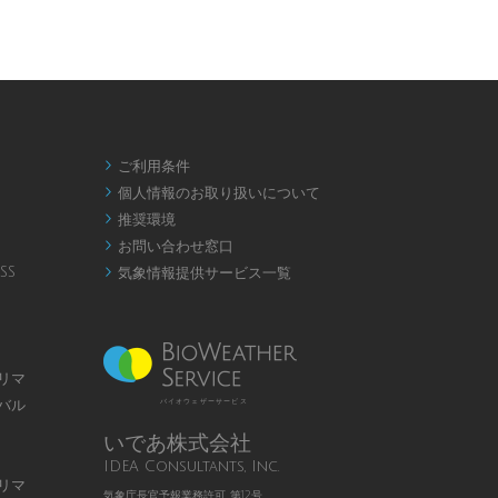
ご利用条件

個人情報のお取り扱いについて

推奨環境

お問い合わせ窓口

SS
気象情報提供サービス一覧

リマ
バル
バイオウェザーサービス
いであ株式会社
IDEA Consultants, Inc.
リマ
気象庁長官予報業務許可 第12号