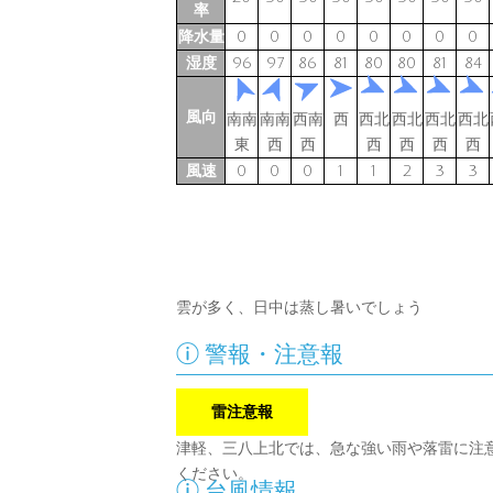
率
降水量
0
0
0
0
0
0
0
0
湿度
96
97
86
81
80
80
81
84
風向
南南
南南
西南
西
西北
西北
西北
西北
東
西
西
西
西
西
西
風速
0
0
0
1
1
2
3
3
雲が多く、日中は蒸し暑いでしょう

警報・注意報
雷注意報
津軽、三八上北では、急な強い雨や落雷に注
ください。

台風情報