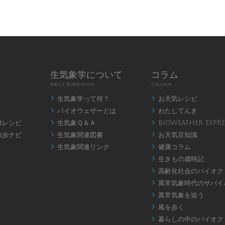
生気象学について
コラム
About BioWeather
Column
生気象学って何？
お天気レシピ


バイオウェザーとは
わたしてんき


康レシピ
生気象Ｑ＆Ａ
BIOWEATHER EXPRE


散歩ナビ
生気象関連図書
お天気豆知識


生気象関連リンク
健康コラム


生きもの歳時記

高齢化社会のバイオク

異常気象時代のサバイ

異常気象を追う

風を歩く

暮らしの中のバイオク
