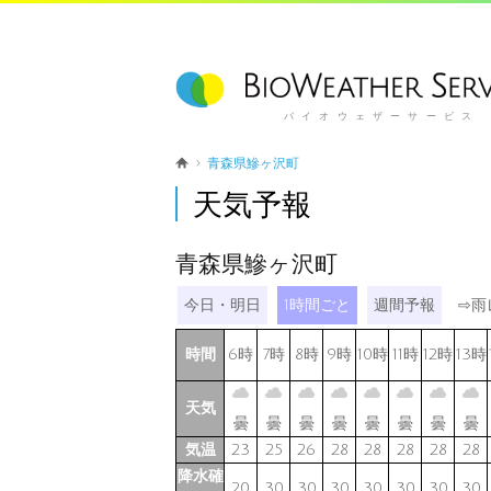
バイオウェザーサービス
青森県鰺ヶ沢町
天気予報
青森県鰺ヶ沢町
今日・明日
1時間ごと
週間予報
⇨
雨
時間
6時
7時
8時
9時
10時
11時
12時
13時
天気
曇
曇
曇
曇
曇
曇
曇
曇
気温
23
25
26
28
28
28
28
28
降水確
20
30
30
30
30
30
30
30