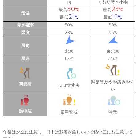
雨
くもり時々小雨
30
23
最高
最高
℃
℃
気温
21
19
最低
最低
℃
℃
降水確率
50
50
%
%
湿度
88
95
%
%
風向
北東
東北東
風速
1
2
m/s
m/s
関節等がやや痛みやす
関節痛
ほぼ大丈夫
い
熱中症
厳重警戒
注意
午後は夕立に注意し、日中は残暑が厳しいので熱中症にも注意して