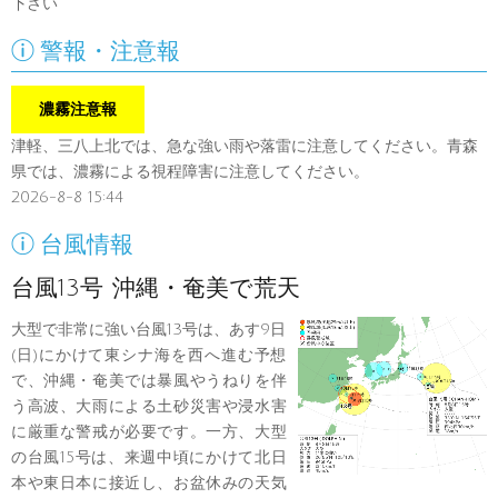
下さい

警報・注意報
濃霧注意報
津軽、三八上北では、急な強い雨や落雷に注意してください。青森
県では、濃霧による視程障害に注意してください。
2026-8-8 15:44

台風情報
台風13号 沖縄・奄美で荒天
大型で非常に強い台風13号は、あす9日
(日)にかけて東シナ海を西へ進む予想
で、沖縄・奄美では暴風やうねりを伴
う高波、大雨による土砂災害や浸水害
に厳重な警戒が必要です。一方、大型
の台風15号は、来週中頃にかけて北日
本や東日本に接近し、お盆休みの天気