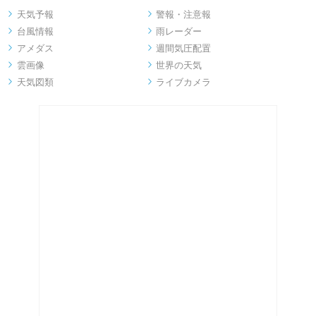
天気予報
警報・注意報


台風情報
雨レーダー


アメダス
週間気圧配置


雲画像
世界の天気


天気図類
ライブカメラ

