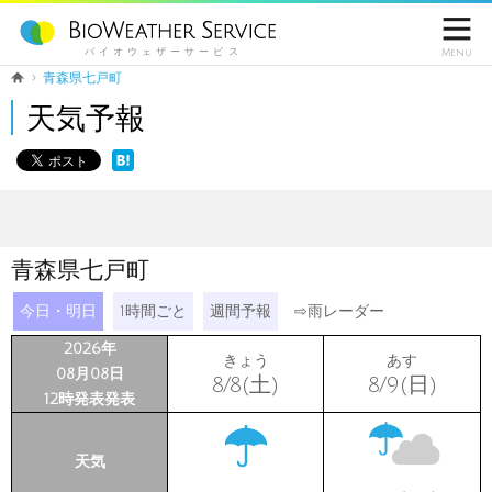

バイオウェザーサービス
Menu
青森県七戸町
天気予報
青森県七戸町
今日・明日
1時間ごと
週間予報
⇨
雨レーダー
2026年
きょう
あす
08月08日
8/8(土)
8/9(日)
12時発表発表
天気