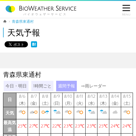

バイオウェザーサービス
Menu
青森県東通村
天気予報
青森県東通村
今日・明日
1時間ごと
週間予報
⇨
雨レーダー
8/6
8/7
8/8
8/9
8/10
8/11
8/12
8/13
8/14
8/15
日
(木)
(金)
(土)
(日)
(月)
(火)
(水)
(木)
(金)
(土)
天気
最高気
25℃
27℃
27℃
22℃
23℃
23℃
23℃
25℃
24℃
24℃
温