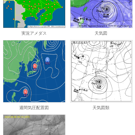
実況アメダス
天気図
週間気圧配置図
天気図類