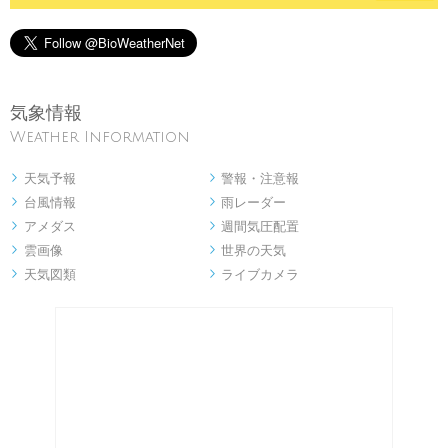
気象情報
Weather Information
天気予報
警報・注意報


台風情報
雨レーダー


アメダス
週間気圧配置


雲画像
世界の天気


天気図類
ライブカメラ

