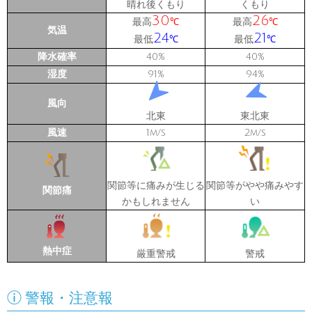
晴れ後くもり
くもり
30
26
最高
最高
℃
℃
気温
24
21
最低
最低
℃
℃
降水確率
40
40
%
%
湿度
91
94
%
%
風向
北東
東北東
風速
1
2
m/s
m/s
関節等に痛みが生じる
関節等がやや痛みやす
関節痛
かもしれません
い
熱中症
厳重警戒
警戒

警報・注意報