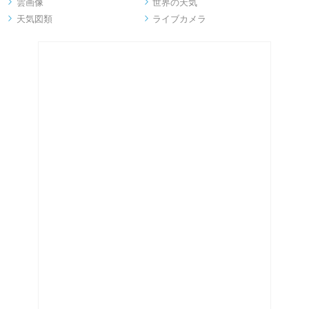
雲画像
世界の天気


天気図類
ライブカメラ

