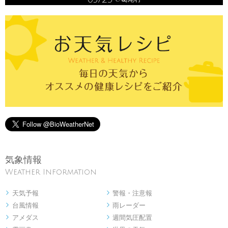
気象情報
Weather Information
天気予報
警報・注意報


台風情報
雨レーダー


アメダス
週間気圧配置

