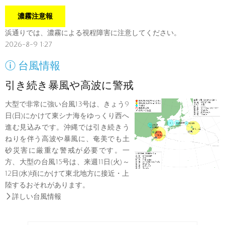
濃霧注意報
浜通りでは、濃霧による視程障害に注意してください。
2026-8-9 1:27

台風情報
引き続き暴風や高波に警戒
大型で非常に強い台風13号は、きょう9
日(日)にかけて東シナ海をゆっくり西へ
進む見込みです。沖縄では引き続きう
ねりを伴う高波や暴風に、奄美でも土
砂災害に厳重な警戒が必要です。一
方、大型の台風15号は、来週11日(火)～
12日(水)頃にかけて東北地方に接近・上
陸するおそれがあります。

詳しい台風情報