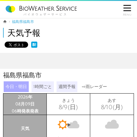

バイオウェザーサービス
Menu
福島県福島市
天気予報
福島県福島市
今日・明日
1時間ごと
週間予報
⇨
雨レーダー
2026年
きょう
あす
08月09日
8/9(日)
8/10(月)
06時発表発表
天気