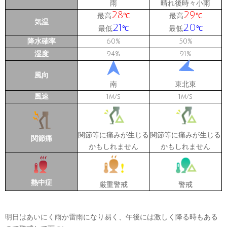
雨
晴れ後時々小雨
28
29
最高
最高
℃
℃
気温
21
20
最低
最低
℃
℃
降水確率
60
50
%
%
湿度
94
91
%
%
風向
南
東北東
風速
1
1
m/s
m/s
関節等に痛みが生じる
関節等に痛みが生じる
関節痛
かもしれません
かもしれません
熱中症
厳重警戒
警戒
明日はあいにく雨か雷雨になり易く、午後には激しく降る時もある