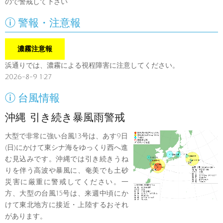
ので警戒して下さい

警報・注意報
濃霧注意報
浜通りでは、濃霧による視程障害に注意してください。
2026-8-9 1:27

台風情報
沖縄 引き続き暴風雨警戒
大型で非常に強い台風13号は、あす9日
(日)にかけて東シナ海をゆっくり西へ進
む見込みです。沖縄では引き続きうね
りを伴う高波や暴風に、奄美でも土砂
災害に厳重に警戒してください。一
方、大型の台風15号は、来週中頃にか
けて東北地方に接近・上陸するおそれ
があります。