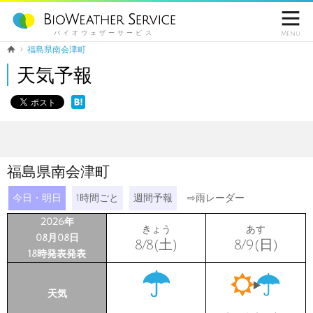

バイオウェザーサービス
Menu
福島県南会津町
天気予報
福島県南会津町
今日・明日
1時間ごと
週間予報
⇨
雨レーダー
2026年
きょう
あす
08月08日
8/8(土)
8/9(日)
18時発表発表
天気