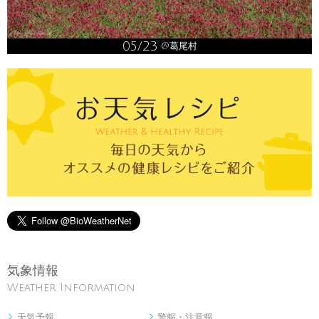
05/23
@葛尾村
気象情報
Weather Information
天気予報
警報・注意報

