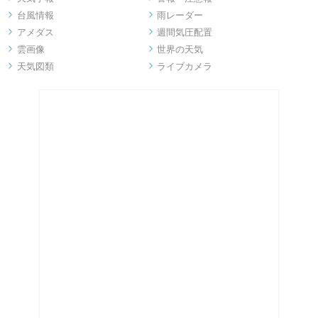
台風情報
雨レーダー


アメダス
週間気圧配置


雲画像
世界の天気


天気図類
ライブカメラ

