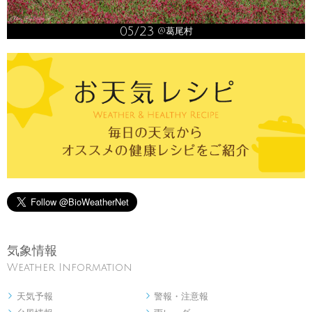
05/23
@葛尾村
気象情報
Weather Information
天気予報
警報・注意報

