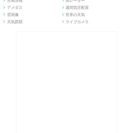
台風情報
雨レーダー


アメダス
週間気圧配置


雲画像
世界の天気


天気図類
ライブカメラ

