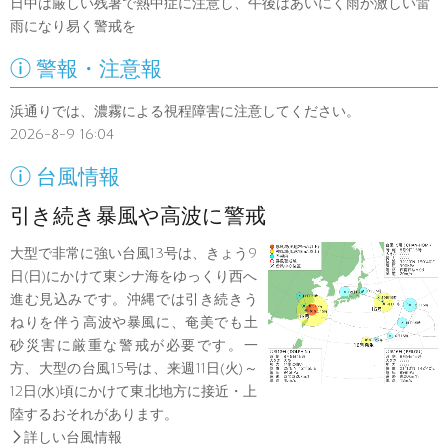
日中は厳しい残暑で熱中症に注意し、午後はあいにく雨か激しい雷
雨になり易く警戒を

警報・注意報
浜通りでは、濃霧による視程障害に注意してください。
2026-8-9 16:04

台風情報
引き続き暴風や高波に警戒
大型で非常に強い台風13号は、きょう9
日(日)にかけて東シナ海をゆっくり西へ
進む見込みです。沖縄では引き続きう
ねりを伴う高波や暴風に、奄美でも土
砂災害に厳重な警戒が必要です。一
方、大型の台風15号は、来週11日(火)～
12日(水)頃にかけて東北地方に接近・上
陸するおそれがあります。

詳しい台風情報