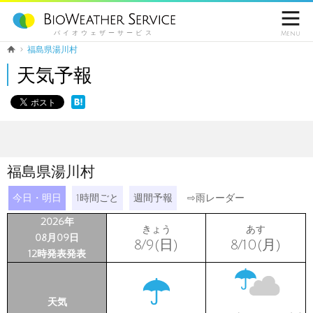

バイオウェザーサービス
Menu
福島県湯川村
天気予報
福島県湯川村
今日・明日
1時間ごと
週間予報
⇨
雨レーダー
2026年
きょう
あす
08月09日
8/9(日)
8/10(月)
12時発表発表
天気