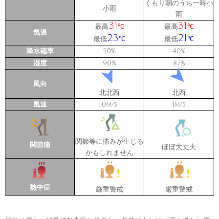
くもり朝のうち一時小
小雨
雨
31
31
最高
最高
℃
℃
気温
23
21
最低
最低
℃
℃
降水確率
50
40
%
%
湿度
90
87
%
%
風向
北北西
北西
風速
0
1
m/s
m/s
関節等に痛みが生じる
関節痛
ほぼ大丈夫
かもしれません
熱中症
厳重警戒
厳重警戒