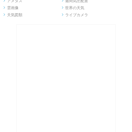
アメダス
週間気圧配置


雲画像
世界の天気


天気図類
ライブカメラ

