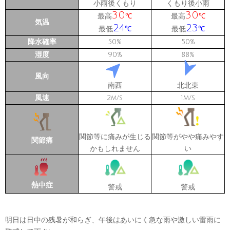
小雨後くもり
くもり後小雨
30
30
最高
最高
℃
℃
気温
24
23
最低
最低
℃
℃
降水確率
50
50
%
%
湿度
90
88
%
%
風向
南西
北北東
風速
2
1
m/s
m/s
関節等に痛みが生じる
関節等がやや痛みやす
関節痛
かもしれません
い
熱中症
警戒
警戒
明日は日中の残暑が和らぎ、午後はあいにく急な雨や激しい雷雨に