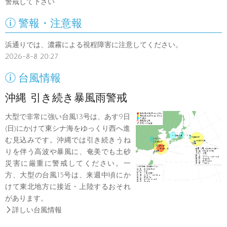
警戒して下さい

警報・注意報
浜通りでは、濃霧による視程障害に注意してください。
2026-8-8 20:27

台風情報
沖縄 引き続き暴風雨警戒
大型で非常に強い台風13号は、あす9日
(日)にかけて東シナ海をゆっくり西へ進
む見込みです。沖縄では引き続きうね
りを伴う高波や暴風に、奄美でも土砂
災害に厳重に警戒してください。一
方、大型の台風15号は、来週中頃にか
けて東北地方に接近・上陸するおそれ
があります。

詳しい台風情報