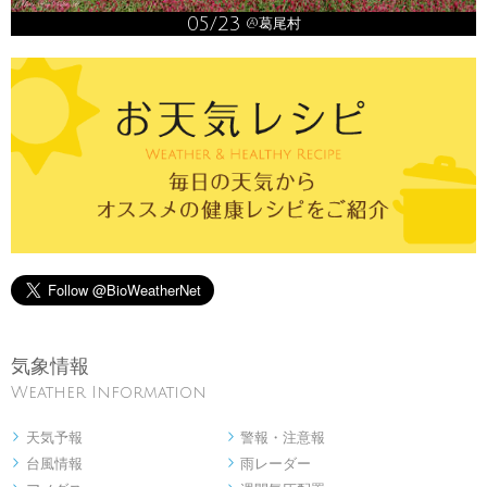
05/23
@葛尾村
気象情報
Weather Information
天気予報
警報・注意報


台風情報
雨レーダー

