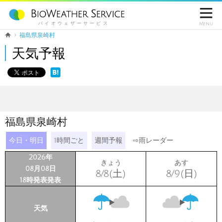

バイオウェザーサービス
Menu
福島県泉崎村
天気予報
福島県泉崎村
今日・明日
1時間ごと
週間予報
⇨
雨レーダー
2026年
きょう
あす
08月08日
8/8(土)
8/9(日)
18時発表発表
天気