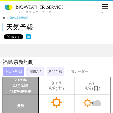

バイオウェザーサービス
Menu
福島県新地町
天気予報
福島県新地町
今日・明日
1時間ごと
週間予報
⇨
雨レーダー
2026年
きょう
あす
08月08日
8/8(土)
8/9(日)
18時発表発表
天気