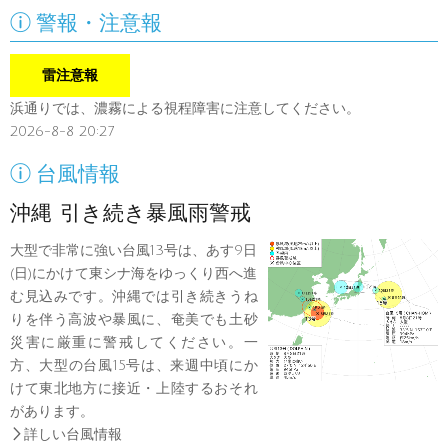

警報・注意報
雷注意報
浜通りでは、濃霧による視程障害に注意してください。
2026-8-8 20:27

台風情報
沖縄 引き続き暴風雨警戒
大型で非常に強い台風13号は、あす9日
(日)にかけて東シナ海をゆっくり西へ進
む見込みです。沖縄では引き続きうね
りを伴う高波や暴風に、奄美でも土砂
災害に厳重に警戒してください。一
方、大型の台風15号は、来週中頃にか
けて東北地方に接近・上陸するおそれ
があります。

詳しい台風情報