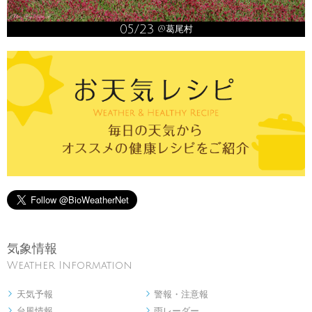
05/23
@葛尾村
気象情報
Weather Information
天気予報
警報・注意報


台風情報
雨レーダー

