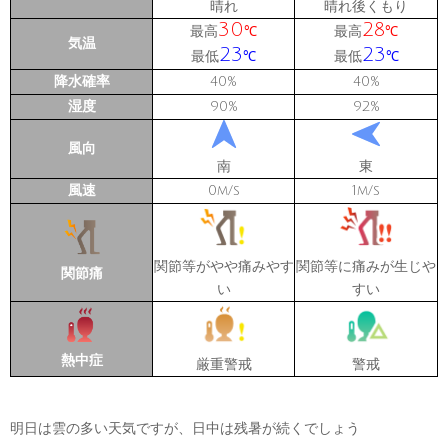
晴れ
晴れ後くもり
30
28
最高
最高
℃
℃
気温
23
23
最低
最低
℃
℃
降水確率
40
40
%
%
湿度
90
92
%
%
風向
南
東
風速
0
1
m/s
m/s
関節等がやや痛みやす
関節等に痛みが生じや
関節痛
い
すい
熱中症
厳重警戒
警戒
明日は雲の多い天気ですが、日中は残暑が続くでしょう