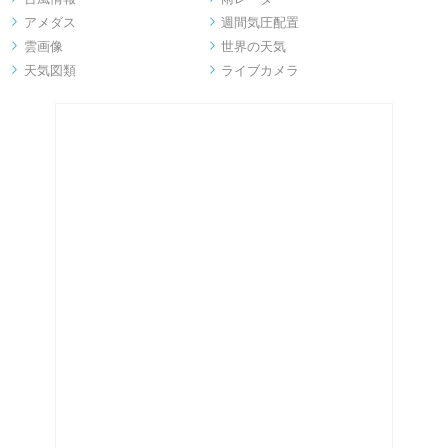
アメダス
週間気圧配置


雲画像
世界の天気


天気図類
ライブカメラ

