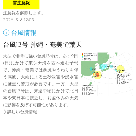
雷注意報
注意報を解除します。
2026-8-8 12:05

台風情報
台風13号 沖縄・奄美で荒天
大型で非常に強い台風13号は、あす9日
(日)にかけて東シナ海を西へ進む予想
で、沖縄・奄美では暴風やうねりを伴
う高波、大雨による土砂災害や浸水害
に厳重な警戒が必要です。一方、大型
の台風15号は、来週中頃にかけて北日
本や東日本に接近し、お盆休みの天気
に影響を及ぼす可能性があります。

詳しい台風情報