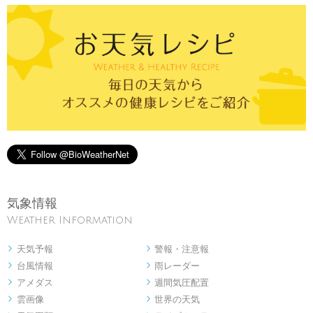
気象情報
Weather Information
天気予報
警報・注意報


台風情報
雨レーダー


アメダス
週間気圧配置


雲画像
世界の天気

