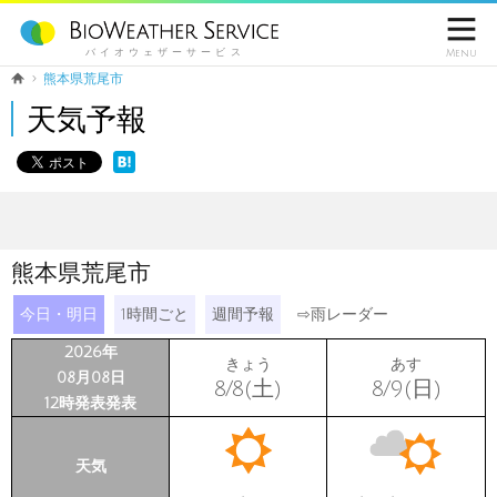

バイオウェザーサービス
Menu
熊本県荒尾市
天気予報
熊本県荒尾市
今日・明日
1時間ごと
週間予報
⇨
雨レーダー
2026年
きょう
あす
08月08日
8/8(土)
8/9(日)
12時発表発表
天気