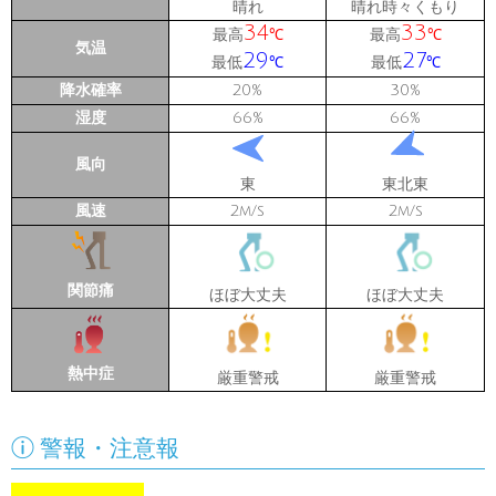
晴れ
晴れ時々くもり
34
33
最高
最高
℃
℃
気温
29
27
最低
最低
℃
℃
降水確率
20
30
%
%
湿度
66
66
%
%
風向
東
東北東
風速
2
2
m/s
m/s
関節痛
ほぼ大丈夫
ほぼ大丈夫
熱中症
厳重警戒
厳重警戒

警報・注意報