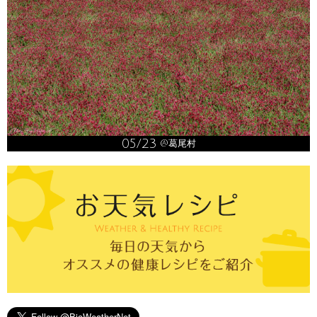
05/23
@葛尾村