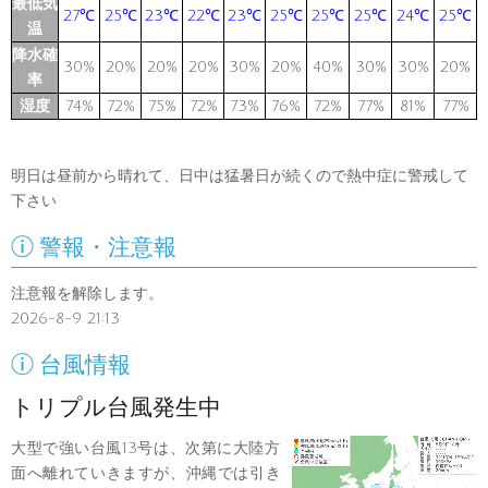
最低気
27℃
25℃
23℃
22℃
23℃
25℃
25℃
25℃
24℃
25℃
温
降水確
30%
20%
20%
20%
30%
20%
40%
30%
30%
20%
率
湿度
74%
72%
75%
72%
73%
76%
72%
77%
81%
77%
明日は昼前から晴れて、日中は猛暑日が続くので熱中症に警戒して
下さい

警報・注意報
注意報を解除します。
2026-8-9 21:13

台風情報
トリプル台風発生中
大型で強い台風13号は、次第に大陸方
面へ離れていきますが、沖縄では引き