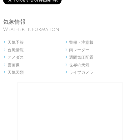
気象情報
Weather Information
天気予報
警報・注意報


台風情報
雨レーダー


アメダス
週間気圧配置


雲画像
世界の天気


天気図類
ライブカメラ

