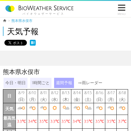

バイオウェザーサービス
Menu
熊本県水俣市
天気予報
熊本県水俣市
今日・明日
1時間ごと
週間予報
⇨
雨レーダー
8/9
8/10
8/11
8/12
8/13
8/14
8/15
8/16
8/17
8/18
日
(日)
(月)
(火)
(水)
(木)
(金)
(土)
(日)
(月)
(火)
天気
最高気
33℃
34℃
35℃
33℃
35℃
34℃
35℃
35℃
35℃
37℃
温