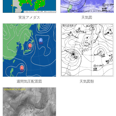
実況アメダス
天気図
週間気圧配置図
天気図類