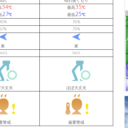
晴れ
晴れ後くもり
34
35
高
最高
℃
℃
27
25
低
最低
℃
℃
30
30
%
%
67
70
%
%
東
東
3
1
m/s
m/s
ぼ大丈夫
ほぼ大丈夫
重警戒
厳重警戒