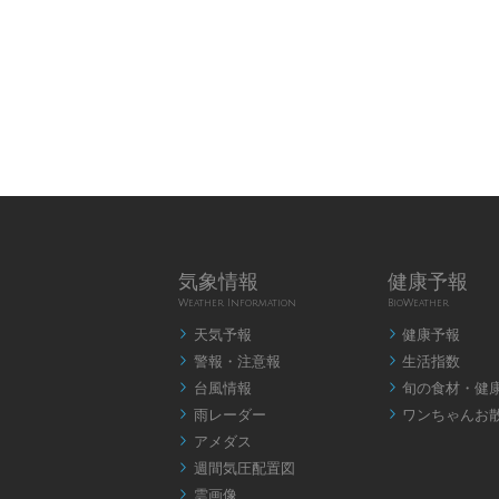
気象情報
健康予報
Weather Information
BioWeather
天気予報
健康予報


警報・注意報
生活指数


台風情報
旬の食材・健


雨レーダー
ワンちゃんお


アメダス

週間気圧配置図

雲画像
