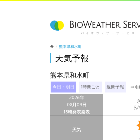
バイオウェザーサービス
熊本県和水町
天気予報
熊本県和水町
今日・明日
1時間ごと
週間予報
⇨
雨
2026年
08月09日
8/
18時発表発表
天気