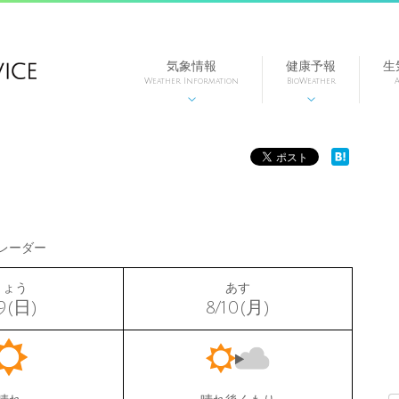
気象情報
健康予報
生
Weather Information
BioWeather
A


レーダー
きょう
あす
9(日)
8/10(月)