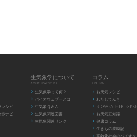
生気象学について
コラム
About BioWeather
Column
生気象学って何？
お天気レシピ


バイオウェザーとは
わたしてんき


康レシピ
生気象Ｑ＆Ａ
BIOWEATHER EXPRE


散歩ナビ
生気象関連図書
お天気豆知識


生気象関連リンク
健康コラム


生きもの歳時記

高齢化社会のバイオク
