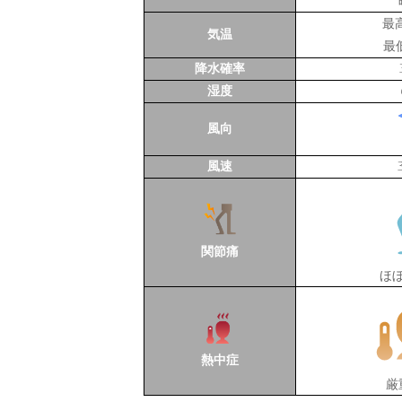
最
気温
最
降水確率
湿度
風向
風速
関節痛
ほ
熱中症
厳