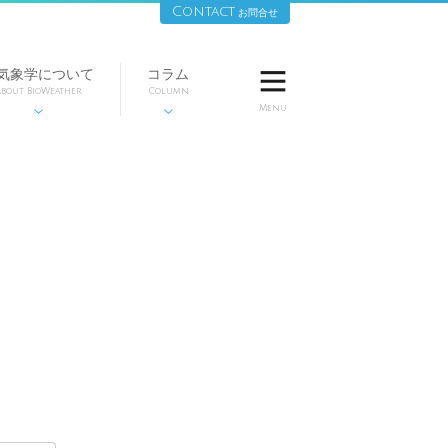
Contact
お問合せ
気象学について
コラム

bout BioWeather
Column
Menu

