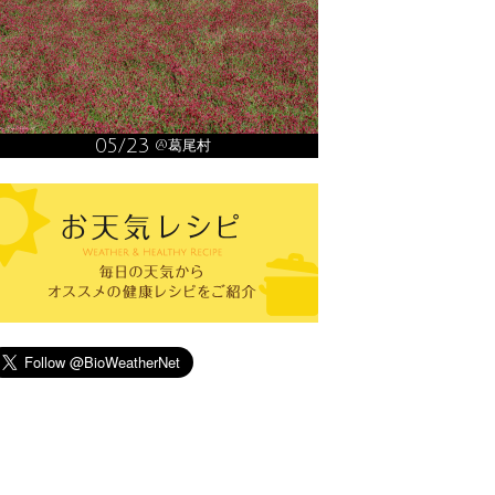
05/23
@葛尾村