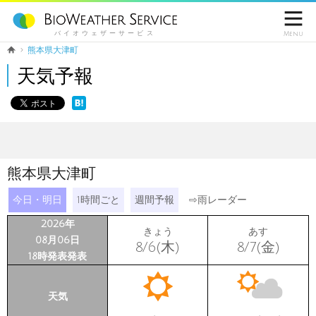

バイオウェザーサービス
Menu
熊本県大津町
天気予報
熊本県大津町
今日・明日
1時間ごと
週間予報
⇨
雨レーダー
2026年
きょう
あす
08月06日
8/6(木)
8/7(金)
18時発表発表
天気