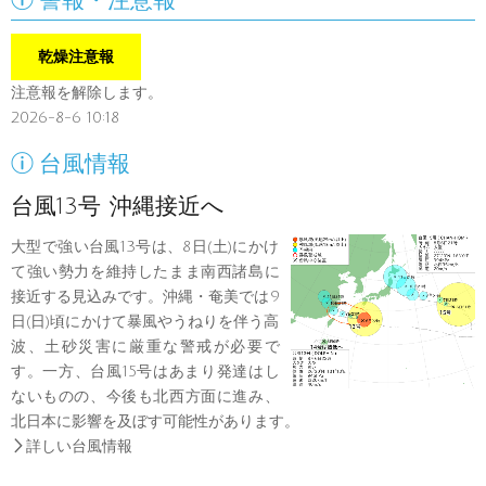
警報・注意報
乾燥注意報
注意報を解除します。
2026-8-6 10:18

台風情報
台風13号 沖縄接近へ
大型で強い台風13号は、8日(土)にかけ
て強い勢力を維持したまま南西諸島に
接近する見込みです。沖縄・奄美では9
日(日)頃にかけて暴風やうねりを伴う高
波、土砂災害に厳重な警戒が必要で
す。一方、台風15号はあまり発達はし
ないものの、今後も北西方面に進み、
北日本に影響を及ぼす可能性があります。

詳しい台風情報