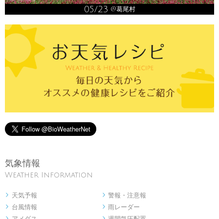
05/23
@葛尾村
気象情報
Weather Information
天気予報
警報・注意報


台風情報
雨レーダー


アメダス
週間気圧配置

