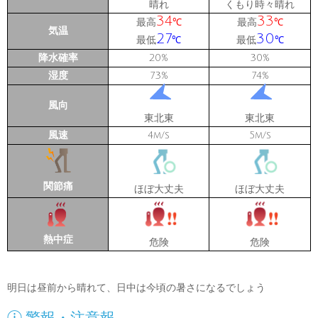
晴れ
くもり時々晴れ
34
33
最高
最高
℃
℃
気温
27
30
最低
最低
℃
℃
降水確率
20
30
%
%
湿度
73
74
%
%
風向
東北東
東北東
風速
4
5
m/s
m/s
関節痛
ほぼ大丈夫
ほぼ大丈夫
熱中症
危険
危険
明日は昼前から晴れて、日中は今頃の暑さになるでしょう
