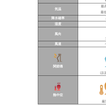
最
気温
最
降水確率
湿度
風向
風速
関節痛
ほ
熱中症
厳