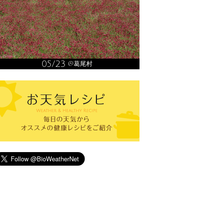
05/23
@葛尾村