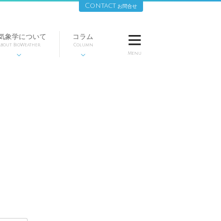
Contact
お問合せ
気象学について
コラム

bout BioWeather
Column
Menu

