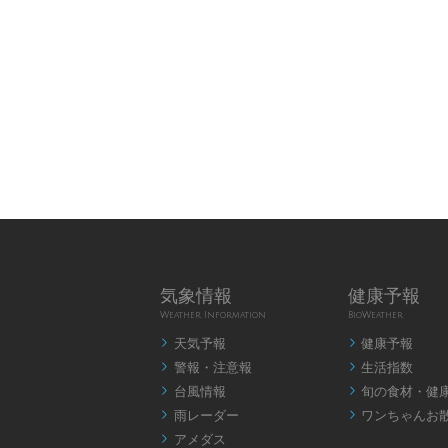
気象情報
健康予報
Weather Information
BioWeather
天気予報
健康予報


警報・注意報
生活指数


台風情報
旬の食材・健


雨レーダー
ワンちゃんお


アメダス
