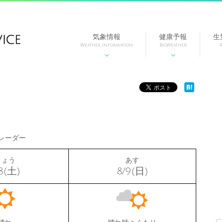
気象情報
健康予報
生
Weather Information
BioWeather
A


レーダー
きょう
あす
8(土)
8/9(日)