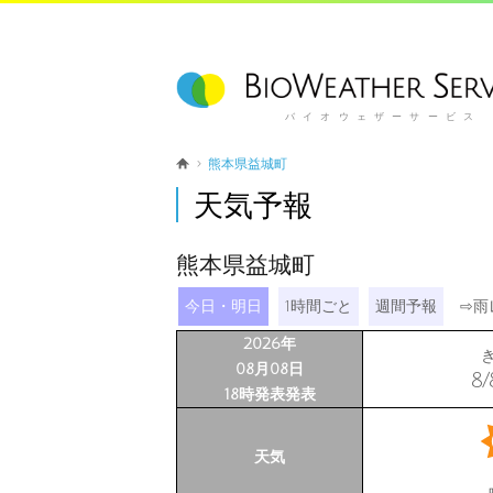
バイオウェザーサービス
熊本県益城町
天気予報
熊本県益城町
今日・明日
1時間ごと
週間予報
⇨
雨
2026年
08月08日
8/
18時発表発表
天気