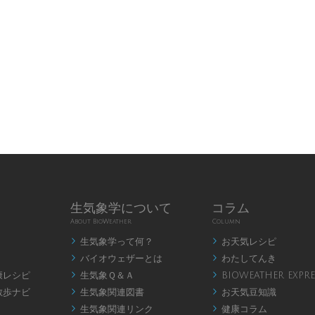
生気象学について
コラム
About BioWeather
Column
生気象学って何？
お天気レシピ


バイオウェザーとは
わたしてんき


康レシピ
生気象Ｑ＆Ａ
BIOWEATHER EXPRE


散歩ナビ
生気象関連図書
お天気豆知識


生気象関連リンク
健康コラム

