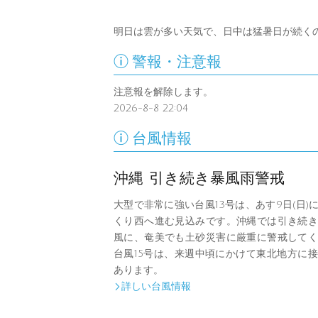
明日は雲が多い天気で、日中は猛暑日が続く

警報・注意報
注意報を解除します。
2026-8-8 22:04

台風情報
沖縄 引き続き暴風雨警戒
大型で非常に強い台風13号は、あす9日(日)
くり西へ進む見込みです。沖縄では引き続き
風に、奄美でも土砂災害に厳重に警戒してく
台風15号は、来週中頃にかけて東北地方に
あります。
詳しい台風情報
