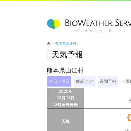
バイオウェザーサービス
熊本県山江村
天気予報
熊本県山江村
今日・明日
1時間ごと
週間予報
⇨
雨
2026年
08月08日
18時発表発表
天気