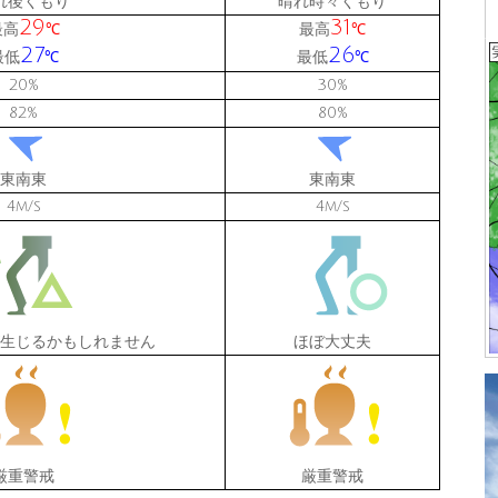
れ後くもり
晴れ時々くもり
29
31
最高
最高
℃
℃
27
26
最低
最低
℃
℃
20
30
%
%
82
80
%
%
東南東
東南東
4
4
m/s
m/s
生じるかもしれません
ほぼ大丈夫
厳重警戒
厳重警戒