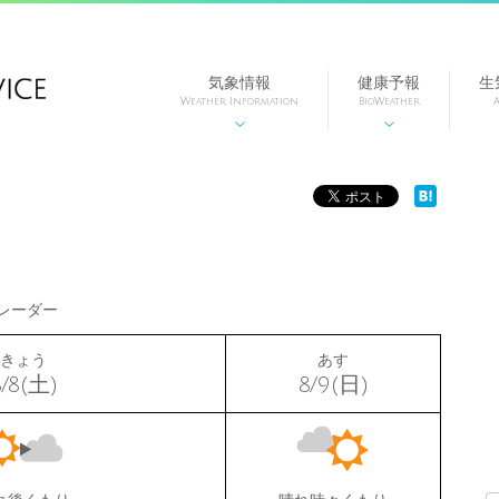
気象情報
健康予報
生
Weather Information
BioWeather
A


レーダー
きょう
あす
8/8(土)
8/9(日)