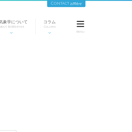
Contact
お問合せ
気象学について
コラム

bout BioWeather
Column
Menu

