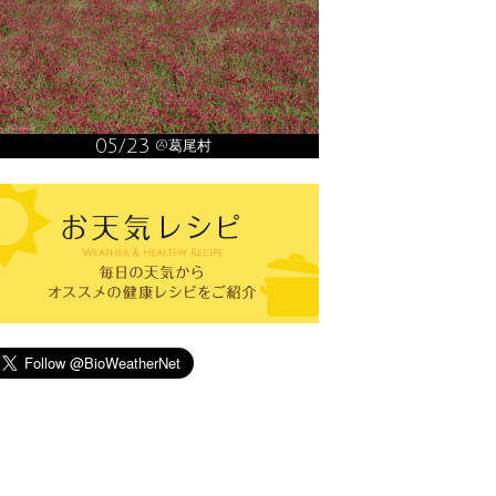
05/23
@葛尾村