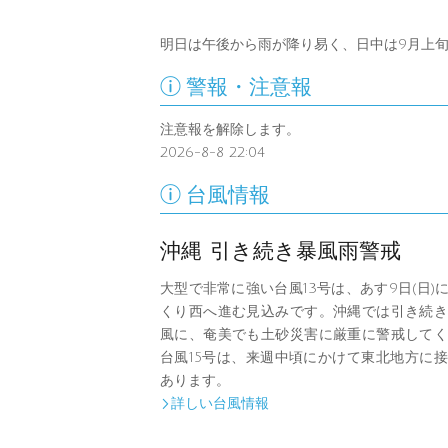
明日は午後から雨が降り易く、日中は9月上

警報・注意報
注意報を解除します。
2026-8-8 22:04

台風情報
沖縄 引き続き暴風雨警戒
大型で非常に強い台風13号は、あす9日(日)
くり西へ進む見込みです。沖縄では引き続き
風に、奄美でも土砂災害に厳重に警戒してく
台風15号は、来週中頃にかけて東北地方に
あります。
詳しい台風情報
