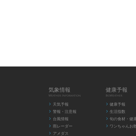
気象情報
健康予報
Weather Information
BioWeather
天気予報
健康予報


警報・注意報
生活指数


台風情報
旬の食材・健


雨レーダー
ワンちゃんお


アメダス
