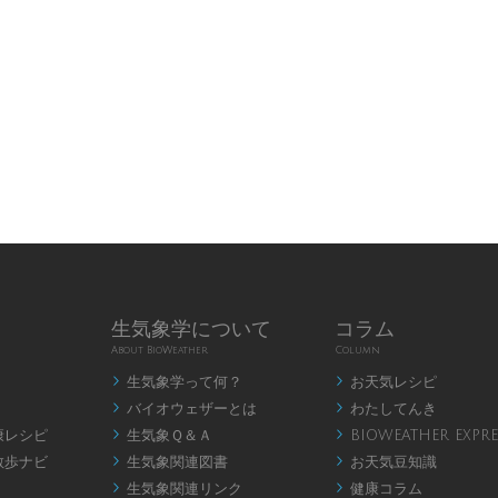
生気象学について
コラム
About BioWeather
Column
生気象学って何？
お天気レシピ


バイオウェザーとは
わたしてんき


康レシピ
生気象Ｑ＆Ａ
BIOWEATHER EXPRE


散歩ナビ
生気象関連図書
お天気豆知識


生気象関連リンク
健康コラム

