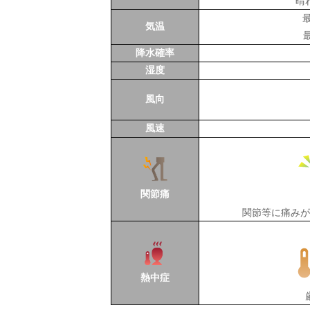
晴
気温
降水確率
湿度
風向
風速
関節痛
関節等に痛みが
熱中症