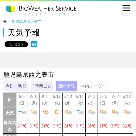

バイオウェザーサービス
Menu
鹿児島県西之表市
天気予報
鹿児島県西之表市
今日・明日
1時間ごと
週間予報
⇨
雨レーダー
8/9
8/10
8/11
8/12
8/13
8/14
8/15
8/16
8/17
8/18
日
(日)
(月)
(火)
(水)
(木)
(金)
(土)
(日)
(月)
(火)
天気
最高気
29℃
31℃
31℃
31℃
31℃
31℃
31℃
31℃
31℃
32℃
温