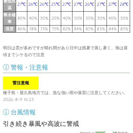
最低気
27℃
26℃
26℃
25℃
27℃
27℃
26℃
27℃
27℃
28℃
温
降水確
80%
40%
30%
20%
40%
50%
30%
30%
40%
30%
率
湿度
86%
78%
73%
75%
82%
84%
85%
83%
84%
85%
明日は雲が多めですが晴れ間があり日中は残暑で蒸し暑く、海は昼
頃までシケるので注意

警報・注意報
雷注意報
種子島・屋久島地方では、急な強い雨や落雷に注意してください。
2026-8-9 16:23

台風情報
引き続き暴風や高波に警戒