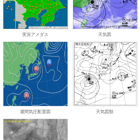
実況アメダス
天気図
週間気圧配置図
天気図類