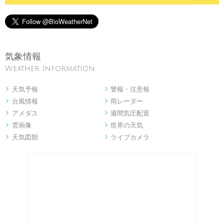
気象情報
Weather Information
天気予報
警報・注意報


台風情報
雨レーダー


アメダス
週間気圧配置


雲画像
世界の天気


天気図類
ライブカメラ

