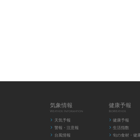
気象情報
健康予報
Weather Information
BioWeather
天気予報
健康予報


警報・注意報
生活指数


台風情報
旬の食材・健

