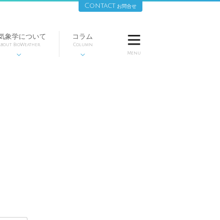
Contact
お問合せ
気象学について
コラム

bout BioWeather
Column
Menu

