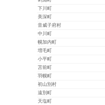
剣淵町
下川町
美深町
音威子府村
中川町
幌加内町
増毛町
小平町
苫前町
羽幌町
初山別村
遠別町
天塩町