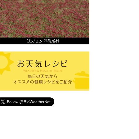
05/23
@葛尾村