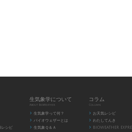
生気象学について
コラム
About BioWeather
Column
生気象学って何？
お天気レシピ


バイオウェザーとは
わたしてんき


康レシピ
生気象Ｑ＆Ａ
BIOWEATHER EXPRE

