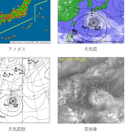
アメダス
天気図
天気図類
雲画像