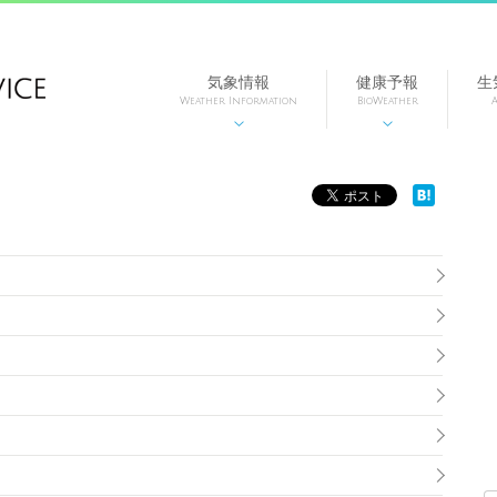
気象情報
健康予報
生
Weather Information
BioWeather
A

