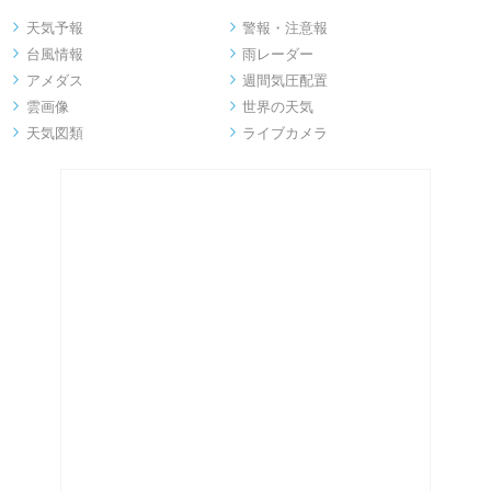
天気予報
警報・注意報


台風情報
雨レーダー


アメダス
週間気圧配置


雲画像
世界の天気


天気図類
ライブカメラ

