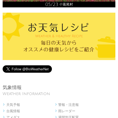
05/23
@葛尾村
気象情報
Weather Information
天気予報
警報・注意報


台風情報
雨レーダー


アメダス
週間気圧配置

