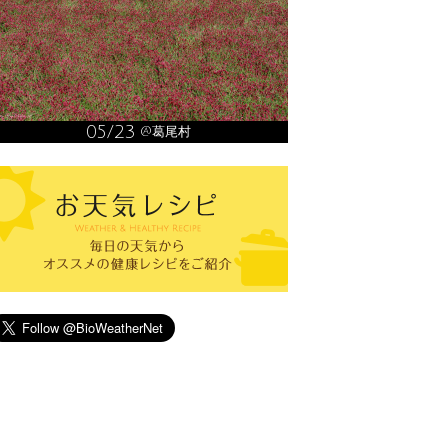
05/23
@葛尾村