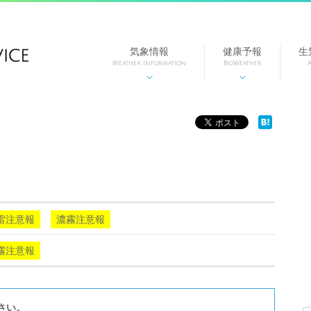
気象情報
健康予報
生
Weather Information
BioWeather
A


雷注意報
濃霧注意報
霧注意報
さい。