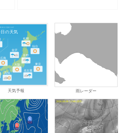
ather Forecast
今日の天気
札幌
覇
仙台
金沢
長野
広島
東京
大阪
名古屋
高知
天気予報
雨レーダー