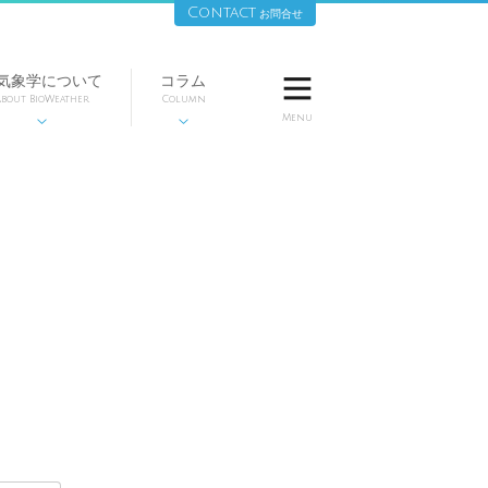
Contact
お問合せ
気象学について
コラム

bout BioWeather
Column
Menu

