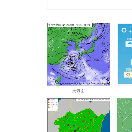

We
那
福岡
天気図