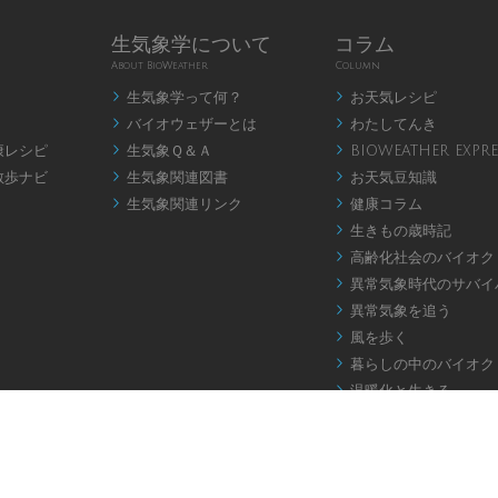
生気象学について
コラム
About BioWeather
Column
生気象学って何？
お天気レシピ


バイオウェザーとは
わたしてんき


康レシピ
生気象Ｑ＆Ａ
BIOWEATHER EXPRE


散歩ナビ
生気象関連図書
お天気豆知識


生気象関連リンク
健康コラム


生きもの歳時記

高齢化社会のバイオク

異常気象時代のサバイ

異常気象を追う

風を歩く

暮らしの中のバイオク

温暖化と生きる

お天気アロマ

バイオウェザー川柳

健康天気ことわざ
