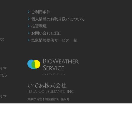
ご利用条件

個人情報のお取り扱いについて

推奨環境

お問い合わせ窓口

SS
気象情報提供サービス一覧

リマ
バル
バイオウェザーサービス
いであ株式会社
IDEA Consultants, Inc.
リマ
気象庁長官予報業務許可 第12号
Page
Top