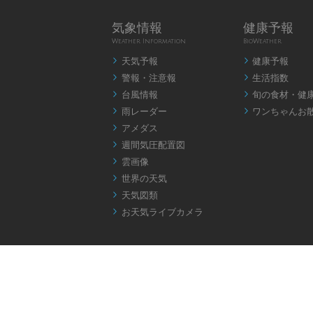
気象情報
健康予報
Weather Information
BioWeather
天気予報
健康予報


警報・注意報
生活指数


台風情報
旬の食材・健


雨レーダー
ワンちゃんお


アメダス

週間気圧配置図

雲画像

世界の天気

天気図類

お天気ライブカメラ
