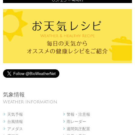
気象情報
Weather Information
天気予報
警報・注意報


台風情報
雨レーダー


アメダス
週間気圧配置

