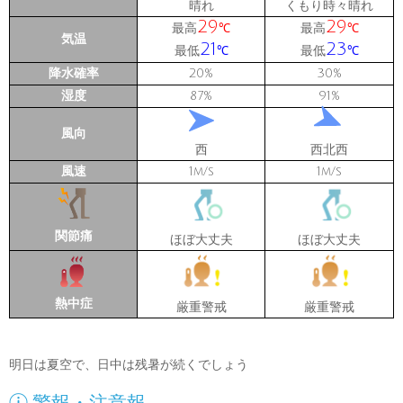
晴れ
くもり時々晴れ
29
29
最高
最高
℃
℃
気温
21
23
最低
最低
℃
℃
降水確率
20
30
%
%
湿度
87
91
%
%
風向
西
西北西
風速
1
1
m/s
m/s
関節痛
ほぼ大丈夫
ほぼ大丈夫
熱中症
厳重警戒
厳重警戒
明日は夏空で、日中は残暑が続くでしょう
