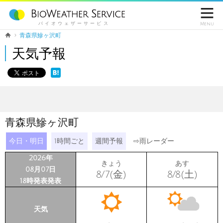

バイオウェザーサービス
Menu
青森県鰺ヶ沢町
天気予報
青森県鰺ヶ沢町
今日・明日
1時間ごと
週間予報
⇨
雨レーダー
2026年
きょう
あす
08月07日
8/7(金)
8/8(土)
18時発表発表
天気