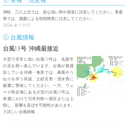
警報・注意報
津軽、三八上北では、急な強い雨や落雷に注意してください。青森
県では、濃霧による視程障害に注意してください。
2026-8-7 9:57

台風情報
台風13号 沖縄最接近
大型で非常に強い台風13号は、名護市
の北を西へ進んでいます。台風が最接
近している沖縄・奄美では、暴風やう
ねりを伴う高波、土砂災害・浸水害に
厳重に警戒してください。一方、ウェ
ーク島近海にある大型の台風15号は、
来週にかけて日本列島へ接近または上
陸し、影響を及ぼす可能性があります。

詳しい台風情報