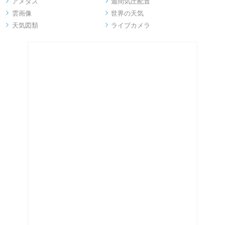
アメダス
週間気圧配置


雲画像
世界の天気


天気図類
ライブカメラ

