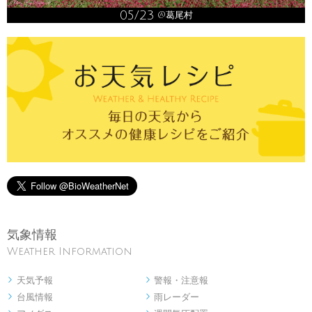
05/23
@葛尾村
気象情報
Weather Information
天気予報
警報・注意報


台風情報
雨レーダー

