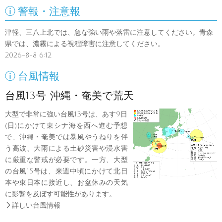

警報・注意報
津軽、三八上北では、急な強い雨や落雷に注意してください。青森
県では、濃霧による視程障害に注意してください。
2026-8-8 6:12

台風情報
台風13号 沖縄・奄美で荒天
大型で非常に強い台風13号は、あす9日
(日)にかけて東シナ海を西へ進む予想
で、沖縄・奄美では暴風やうねりを伴
う高波、大雨による土砂災害や浸水害
に厳重な警戒が必要です。一方、大型
の台風15号は、来週中頃にかけて北日
本や東日本に接近し、お盆休みの天気
に影響を及ぼす可能性があります。

詳しい台風情報