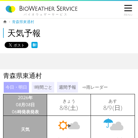

バイオウェザーサービス
Menu
青森県東通村
天気予報
青森県東通村
今日・明日
1時間ごと
週間予報
⇨
雨レーダー
2026年
きょう
あす
08月08日
8/8(土)
8/9(日)
06時発表発表
天気