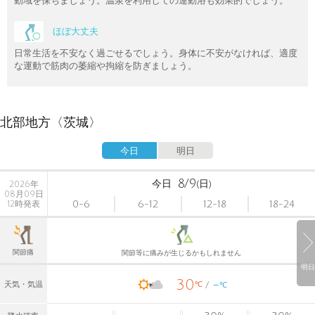
動域を保ちましょう。温泉を利用しての運動浴も効果的でしょう。
ほぼ大丈夫
日常生活を不安なく過ごせるでしょう。身体に不安がなければ、適度
な運動で筋肉の萎縮や拘縮を防ぎましょう。
北部地方〈茨城〉
今日
明日
8/9
今日
(日)
2026年
08月09日
0-6
6-12
12-18
18-24
12時発表
関節痛
関節等に痛みが生じるかもしれません
明日
30
-
℃
天気・気温
℃