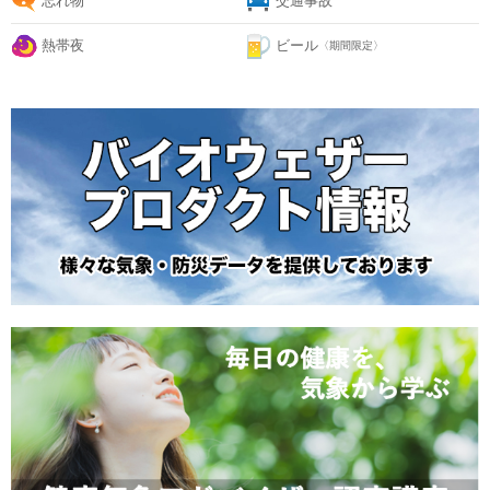
忘れ物
交通事故
熱帯夜
ビール
〈期間限定〉