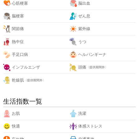
心筋梗塞
脳出血
脳梗塞
ぜん息
関節痛
紫外線
熱中症
うつ
手足口病
ヘルパンギーナ
インフルエンザ
頭痛
〈提供期間外〉
乾燥肌
〈提供期間外〉
生活指数一覧
お肌
洗濯
快適
体感ストレス