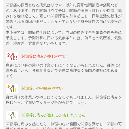
関節痛の原因となる病気はリウマチ以外に変形性関節症や痛風など
色々あります。慢性関節リウマチは、関節の腫脹（腫れ）や疼痛（痛
み）を繰り返して、著しい関節障害を引き起こし、日常生活の動作が
障害される原因がまだよくわかっていない全身炎症性の自己免疫疾患
です。
本予報では、関節痛全般について、当日の痛み度合を気象条件を基に
予測します。予測計算に用いる気象条件には、前日との気圧差、気温
差、湿度差、雲量差などがあります。
関節等に痛みが生じやすい
痛みにより身の周りの作業がしにくくなるかもしれません。身体に不
調を感じたら、各種装具などで身体に無理なく筋肉の維持に努めまし
ょう。
関節等がやや痛みやすい
身の周りの作業がややしにくくなるかもしれません。関節等に痛みを
感じたら、湿布やマッサージ等が有効でしょう。
関節等に痛みが生じるかもしれません
関節等に痛みを感じたら、無理のない範囲で関節を動かし、関節の可