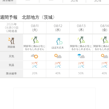
30
%
30
%
降水確率
週間予報 北部地方〈茨城〉
2026年
08/11
08/12
08/13
08/14
08月09日
(火)
(水)
(木)
(金)
12時発表
関節等に痛みが生じ
関節等に痛みが生じ
関節等に痛み
関節痛
ほぼ大丈夫
るかもしれません
るかもしれません
るかもしれ
天気
℃
℃
℃
℃
30
28
28
29
気温
℃
℃
℃
℃
21
23
22
24
20
%
40
%
50
%
40
%
降水確率