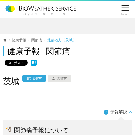

バイオウェザーサービス
Menu
健康予報
関節痛
北部地方〈茨城〉
健康予報 関節痛
北部地方
南部地方
茨城
予報解説
？
関節痛予報について