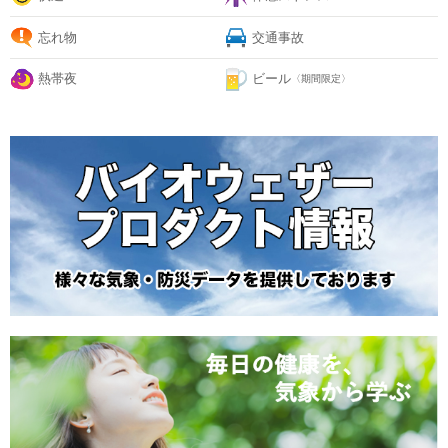
忘れ物
交通事故
熱帯夜
ビール
〈期間限定〉