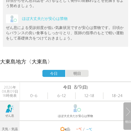
日頃からぜん息日誌をつけるなどして発作の前触れなどを把握するよ
う努めましょう。
ほぼ大丈夫だが安心は禁物
ぜん息による受診頻度が低い気象状況ですが安心は禁物です。日頃か
らバランスの良い食事をしっかりとり、医師の指導のもとで軽い運動
をして基礎体力をつけておきましょう。
大東島地方〈大東島〉
今日
明日
8/9
今日
(日)
2026年
08月09日
0-6
6-12
12-18
18-24
18時発表
ぜん息
ほぼ大丈夫だが安心は禁物
明日
-
-
℃
天気・気温
℃