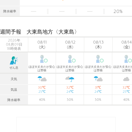
20
%
降水確率
週間予報 大東島地方〈大東島〉
2026年
08/11
08/12
08/13
08/14
08月09日
(火)
(水)
(木)
(金)
18時発表
ほぼ大丈夫だが安心
ほぼ大丈夫だが安心
ほぼ大丈夫だが安心
ほぼ大丈夫だ
ぜん息
は禁物
は禁物
は禁物
は禁物
天気
℃
℃
℃
℃
30
32
31
32
気温
℃
℃
℃
℃
25
24
24
25
40
%
50
%
50
%
40
%
降水確率