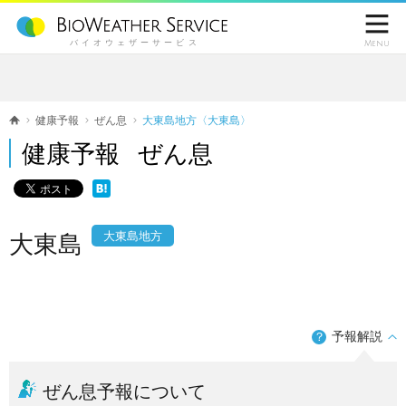

バイオウェザーサービス
Menu
健康予報
ぜん息
大東島地方〈大東島〉
健康予報 ぜん息
大東島地方
大東島
予報解説
？
ぜん息予報について