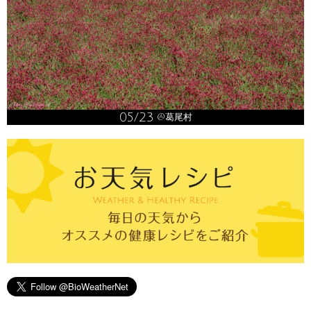
05/23
@葛尾村