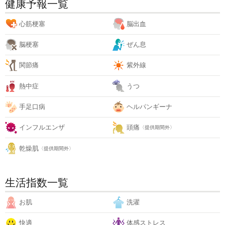
健康予報一覧
心筋梗塞
脳出血
脳梗塞
ぜん息
関節痛
紫外線
熱中症
うつ
手足口病
ヘルパンギーナ
インフルエンザ
頭痛
〈提供期間外〉
乾燥肌
〈提供期間外〉
生活指数一覧
お肌
洗濯
快適
体感ストレス