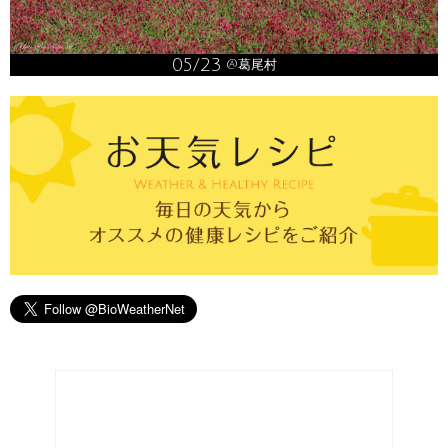
05/23
@葛尾村