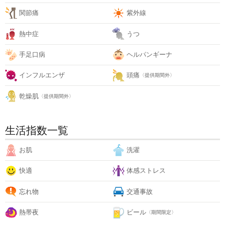
関節痛
紫外線
熱中症
うつ
手足口病
ヘルパンギーナ
インフルエンザ
頭痛
〈提供期間外〉
乾燥肌
〈提供期間外〉
生活指数一覧
お肌
洗濯
快適
体感ストレス
忘れ物
交通事故
熱帯夜
ビール
〈期間限定〉