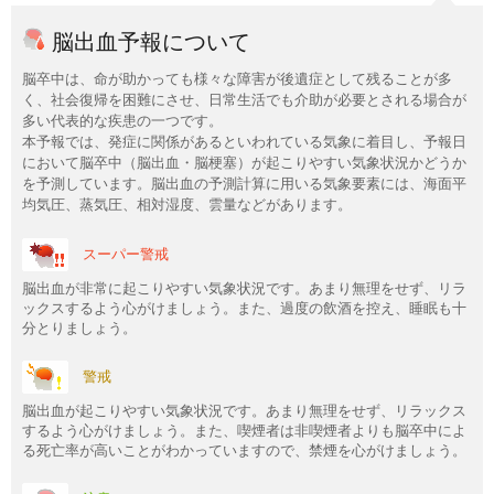
脳出血予報について
脳卒中は、命が助かっても様々な障害が後遺症として残ることが多
く、社会復帰を困難にさせ、日常生活でも介助が必要とされる場合が
多い代表的な疾患の一つです。
本予報では、発症に関係があるといわれている気象に着目し、予報日
において脳卒中（脳出血・脳梗塞）が起こりやすい気象状況かどうか
を予測しています。脳出血の予測計算に用いる気象要素には、海面平
均気圧、蒸気圧、相対湿度、雲量などがあります。
スーパー警戒
脳出血が非常に起こりやすい気象状況です。あまり無理をせず、リラ
ックスするよう心がけましょう。また、過度の飲酒を控え、睡眠も十
分とりましょう。
警戒
脳出血が起こりやすい気象状況です。あまり無理をせず、リラックス
するよう心がけましょう。また、喫煙者は非喫煙者よりも脳卒中によ
る死亡率が高いことがわかっていますので、禁煙を心がけましょう。