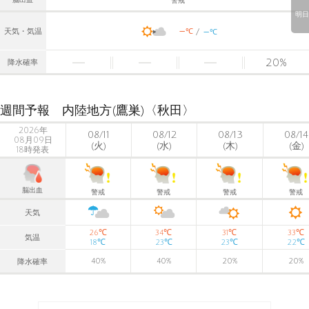
警戒
明日
-
-
℃
天気・気温
℃
20
%
降水確率
週間予報 内陸地方(鷹巣)〈秋田〉
2026年
08/11
08/12
08/13
08/14
08月09日
(火)
(水)
(木)
(金)
18時発表
脳出血
警戒
警戒
警戒
警戒
天気
℃
℃
℃
℃
26
34
31
33
気温
℃
℃
℃
℃
18
23
23
22
40
%
40
%
20
%
20
%
降水確率