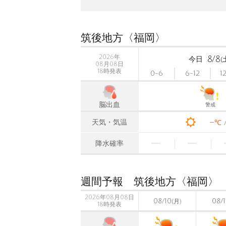
筑後地方〈福岡〉
2026年
8/8
今日
(
08月08日
18時発表
0-6
6-12
1
脳出血
警戒
-
天気・気温
℃
降水確率
週間予報 筑後地方〈福岡〉
2026年08月08日
08/10
08/1
(月)
18時発表