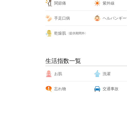
関節痛
紫外線
手足口病
ヘルパンギー
乾燥肌
〈提供期間外〉
生活指数一覧
お肌
洗濯
忘れ物
交通事故