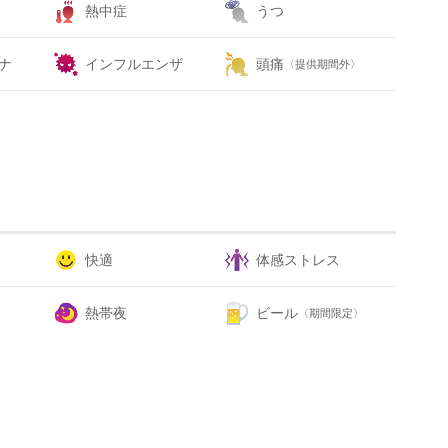
熱中症
うつ
ナ
インフルエンザ
頭痛
〈提供期間外〉
快適
体感ストレス
熱帯夜
ビール
〈期間限定〉