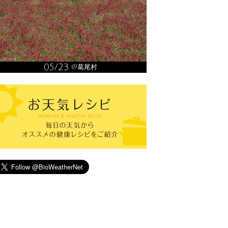
05/23
@葛尾村