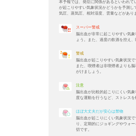
本予報では、発症に関係があるといわれて
が起こりやすい気象状況かどうかを予測し
気圧、蒸気圧、相対湿度、雲量などがあり
スーパー警戒
脳出血が非常に起こりやすい気象
ょう。また、過度の飲酒を控え、
警戒
脳出血が起こりやすい気象状況で
また、喫煙者は非喫煙者よりも脳
がけましょう。
注意
脳出血が比較的起こりにくい気象
度な運動を行うなど、ストレスを
ほぼ大丈夫だが安心は禁物
脳出血が起こりにくい気象状況で
り、定期的にジョギングやウォー
切です。