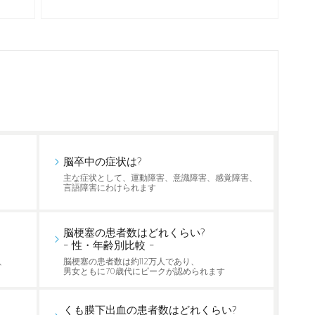
脳卒中の症状は?
主な症状として、運動障害、意識障害、感覚障害、
言語障害にわけられます
脳梗塞の患者数はどれくらい?
- 性・年齢別比較 -
、
脳梗塞の患者数は約112万人であり、
男女ともに70歳代にピークが認められます
くも膜下出血の患者数はどれくらい?