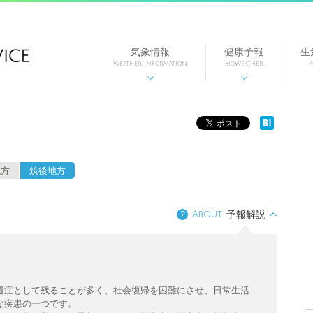
気象情報
健康予報
生
Weather Information
BioWeather
A


地方
筑後地方
？
About
予報解説
遺症として残ることが多く、社会復帰を困難にさせ、日常生活
な疾患の一つです。