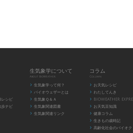
生気象学について
コラム
About BioWeather
Column
生気象学って何？
お天気レシピ


バイオウェザーとは
わたしてんき


康レシピ
生気象Ｑ＆Ａ
BIOWEATHER EXPRE


散歩ナビ
生気象関連図書
お天気豆知識


生気象関連リンク
健康コラム


生きもの歳時記

高齢化社会のバイオク
