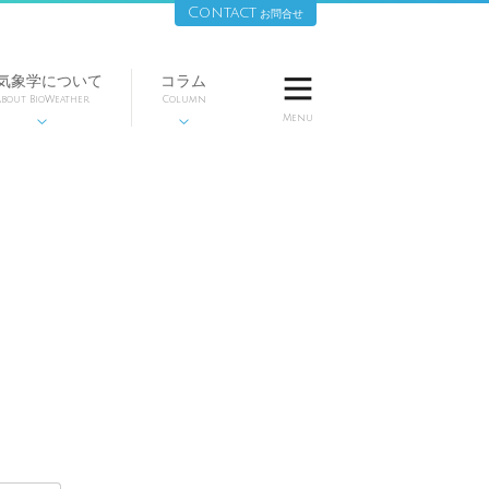
Contact
お問合せ
気象学について
コラム

bout BioWeather
Column
Menu

