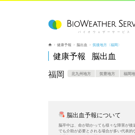
バイオウェザーサービス
健康予報
脳出血
筑後地方〈福岡〉
健康予報 脳出血
福岡
北九州地方
筑豊地方
福岡
脳出血予報について
脳卒中は、命が助かっても様々な障害が後
でも介助が必要とされる場合が多い代表的