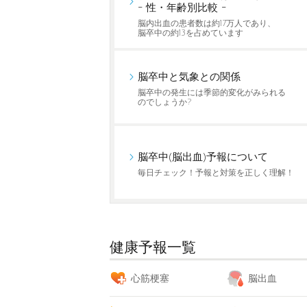
- 性・年齢別比較 -
脳内出血の患者数は約17万人であり、
脳卒中の約13を占めています
脳卒中と気象との関係
脳卒中の発生には季節的変化がみられる
のでしょうか?
脳卒中(脳出血)予報について
毎日チェック！予報と対策を正しく理解！
健康予報一覧
心筋梗塞
脳出血