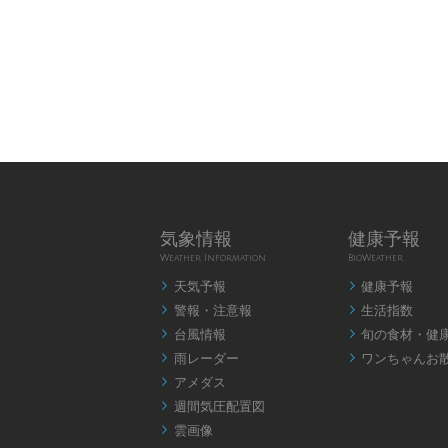
気象情報
健康予報
Weather Information
BioWeather
天気予報
健康予報


警報・注意報
生活指数


台風情報
旬の食材・健


雨レーダー
ワンちゃんお


アメダス

週間気圧配置図

雲画像
