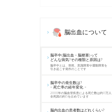
脳出血について
脳卒中(脳出血・脳梗塞)って
どんな病気?その種類と原因は?
脳卒中とは、突然、意識障害や運動障害を
引き起こす発作のことです
脳卒中の発生数は?
- 死亡率の経年変化 -
2000年の脳血管疾患による死亡数は約13万人
全死因の約15を占めています
脳内出血の患者数はどれくらい?