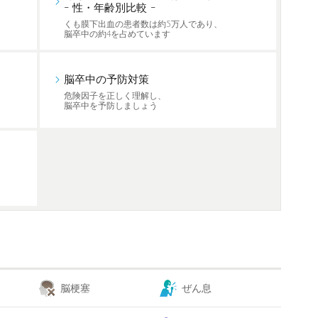
- 性・年齢別比較 -
くも膜下出血の患者数は約5万人であり、
脳卒中の約4を占めています
脳卒中の予防対策
危険因子を正しく理解し、
脳卒中を予防しましょう
脳梗塞
ぜん息