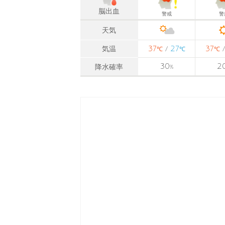
脳出血
警戒
警
天気
37
27
37
気温
/
℃
℃
℃
30
2
降水確率
%