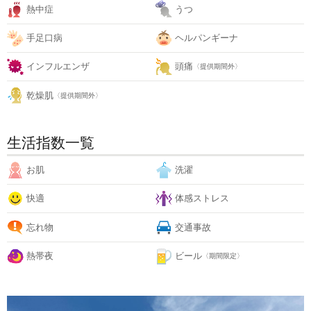
熱中症
うつ
手足口病
ヘルパンギーナ
インフルエンザ
頭痛
〈提供期間外〉
乾燥肌
〈提供期間外〉
生活指数一覧
お肌
洗濯
快適
体感ストレス
忘れ物
交通事故
熱帯夜
ビール
〈期間限定〉