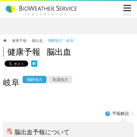

バイオウェザーサービス
Menu
健康予報
脳出血
飛騨地方〈岐阜〉
健康予報 脳出血
飛騨地方
美濃地方
岐阜
予報解説
？
脳出血予報について