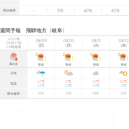
0
%
40
%
40
%
降水確率
週間予報 飛騨地方〈岐阜〉
2026年
08/09
08/10
08/11
08/12
08月07日
(日)
(月)
(火)
(水)
06時発表
脳出血
警戒
警戒
警戒
警戒
天気
℃
℃
℃
℃
32
31
30
30
気温
℃
℃
℃
℃
22
22
22
21
50
%
30
%
40
%
30
%
降水確率