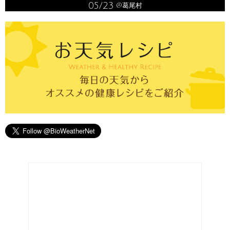
05/23
@葛尾村