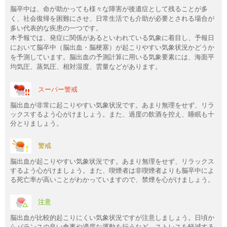
脳卒中は、命が助かっても様々な障害が後遺症として残ることが多
く、社会復帰を困難にさせ、日常生活でも介助が必要とされる場合が
多い代表的な疾患の一つです。
本予報では、発症に関係があるといわれている気象に着目し、予報日
において脳卒中（脳出血・脳梗塞）が起こりやすい気象状況かどうか
を予測しています。脳出血の予測計算に用いる気象要素には、海面平
均気圧、蒸気圧、相対湿度、雲量などがあります。
スーパー警戒
脳出血が非常に起こりやすい気象状況です。あまり無理をせず、リラ
ックスするよう心がけましょう。また、過度の飲酒を控え、睡眠も十
分とりましょう。
警戒
脳出血が起こりやすい気象状況です。あまり無理をせず、リラックス
するよう心がけましょう。また、喫煙者は非喫煙者よりも脳卒中によ
る死亡率が高いことがわかっていますので、禁煙を心がけましょう。
注意
脳出血が比較的起こりにくい気象状況ですが注意しましょう。日頃か
らバランスの良い食事や適度な運動を行うなど、ストレスを軽減する