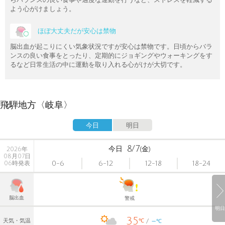
よう心がけましょう。
ほぼ大丈夫だが安心は禁物
脳出血が起こりにくい気象状況ですが安心は禁物です。日頃からバラ
ンスの良い食事をとったり、定期的にジョギングやウォーキングをす
るなど日常生活の中に運動を取り入れる心がけが大切です。
飛騨地方〈岐阜〉
今日
明日
8/7
今日
(金)
2026年
08月07日
0-6
6-12
12-18
18-24
06時発表
脳出血
警戒
明日
35
-
℃
天気・気温
℃