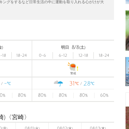
キングをするなど日常生活の中に運動を取り入れる心がけが大
8/8
金)
明日
(土)
2-18
18-24
0-6
6-12
12-18
18-24
警戒
-
31
28
℃
℃
℃
0
80
80
80
80
60
%
%
%
%
%
%
崎)〈宮崎〉
0
08/11
08/12
08/13
(月)
(火)
(水)
(木)