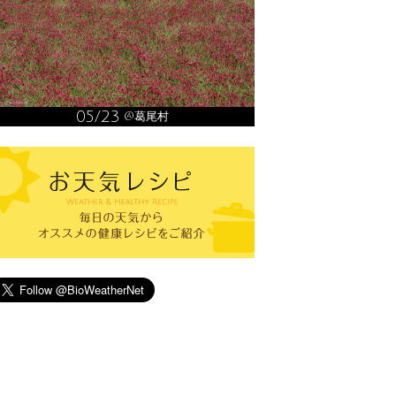
05/23
@葛尾村