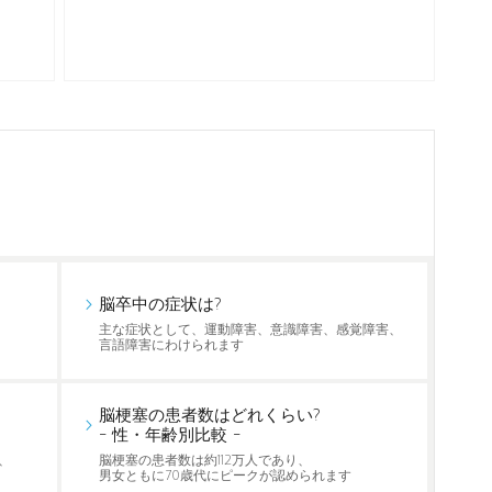
脳卒中の症状は?
主な症状として、運動障害、意識障害、感覚障害、
言語障害にわけられます
脳梗塞の患者数はどれくらい?
- 性・年齢別比較 -
、
脳梗塞の患者数は約112万人であり、
男女ともに70歳代にピークが認められます