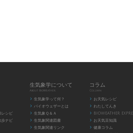
生気象学について
コラム
About BioWeather
Column
生気象学って何？
お天気レシピ


バイオウェザーとは
わたしてんき


康レシピ
生気象Ｑ＆Ａ
BIOWEATHER EXPRE


散歩ナビ
生気象関連図書
お天気豆知識


生気象関連リンク
健康コラム

