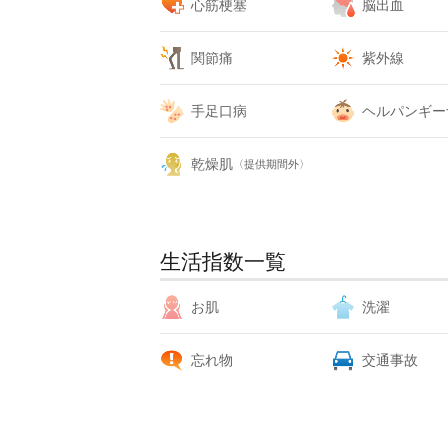
心筋梗塞
脳出血
関節痛
紫外線
手足口病
ヘルパンギー
乾燥肌
〈提供期間外〉
生活指数一覧
お肌
洗濯
忘れ物
交通事故