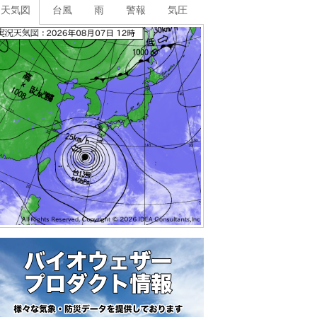
天気図
台風
雨
警報
気圧