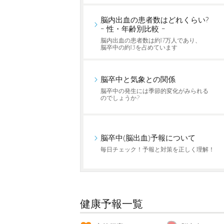
脳内出血の患者数はどれくらい?
- 性・年齢別比較 -
脳内出血の患者数は約17万人であり、
脳卒中の約13を占めています
脳卒中と気象との関係
脳卒中の発生には季節的変化がみられる
のでしょうか?
脳卒中(脳出血)予報について
毎日チェック！予報と対策を正しく理解！
健康予報一覧