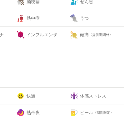
脳梗塞
ぜん息
熱中症
うつ
ナ
インフルエンザ
頭痛
〈提供期間外〉
快適
体感ストレス
熱帯夜
ビール
〈期間限定〉