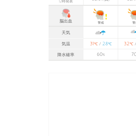
12時発表
脳出血
警戒
警
天気
31
28
32
気温
/
℃
℃
℃
60
7
降水確率
%