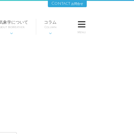
Contact
お問合せ
気象学について
コラム

bout BioWeather
Column
Menu

