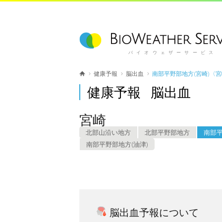
バイオウェザーサービス
健康予報
脳出血
南部平野部地方(宮崎)〈
健康予報 脳出血
宮崎
北部山沿い地方
北部平野部地方
南部平
南部平野部地方(油津)
脳出血予報について