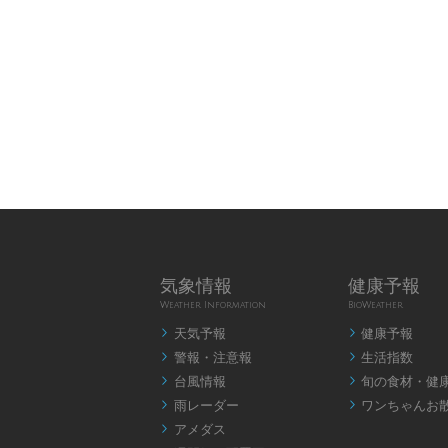
気象情報
健康予報
Weather Information
BioWeather
天気予報
健康予報


警報・注意報
生活指数


台風情報
旬の食材・健


雨レーダー
ワンちゃんお


アメダス
