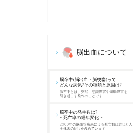
脳出血について
脳卒中(脳出血・脳梗塞)って
どんな病気?その種類と原因は?
脳卒中とは、突然、意識障害や運動障害を
引き起こす発作のことです
脳卒中の発生数は?
- 死亡率の経年変化 -
2000年の脳血管疾患による死亡数は約13万人
全死因の約15を占めています