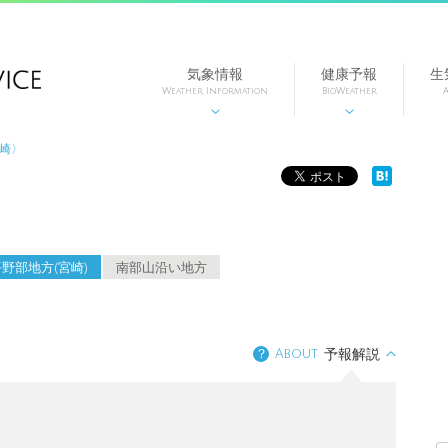
気象情報
健康予報
生
Weather Information
BioWeather
A


宮崎〉
野部地方(宮崎)
南部山沿い地方
？
About
予報解説