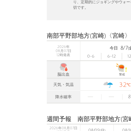
り、定期的にジョギングやウォー
切です。
南部平野部地方(宮崎)〈宮崎〉
2026年
8/7
今日
(
08月07日
12時発表
0-6
6-12
1
脳出血
警戒
32
天気・気温
℃
8
降水確率
週間予報 南部平野部地方(宮
2026年08月07日
08/09
08/1
(日)