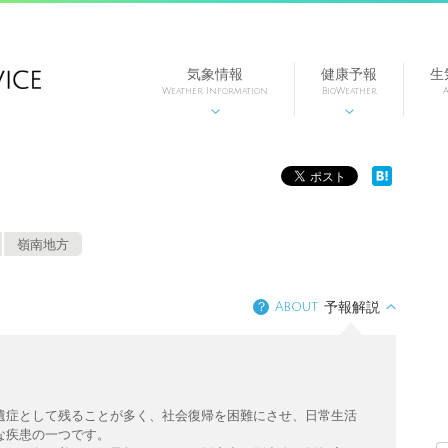
気象情報
健康予報
生
Weather Information
BioWeather
A


嶺南地方
？
About
予報解説
遺症として残ることが多く、社会復帰を困難にさせ、日常生活
な疾患の一つです。