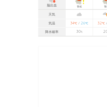
脳出血
警戒
警
天気
34
26
32
気温
/
℃
℃
℃
30
2
降水確率
%