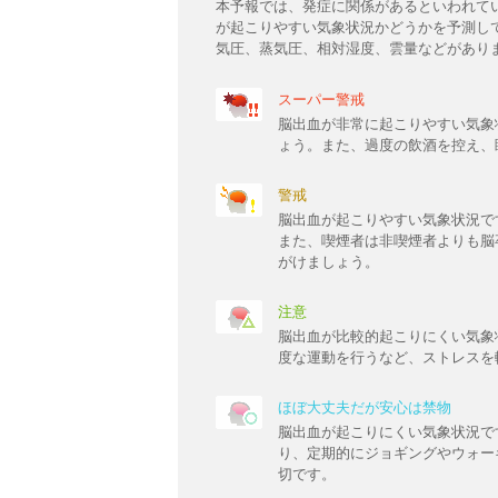
本予報では、発症に関係があるといわれて
が起こりやすい気象状況かどうかを予測し
気圧、蒸気圧、相対湿度、雲量などがあり
スーパー警戒
脳出血が非常に起こりやすい気象
ょう。また、過度の飲酒を控え、
警戒
脳出血が起こりやすい気象状況で
また、喫煙者は非喫煙者よりも脳
がけましょう。
注意
脳出血が比較的起こりにくい気象
度な運動を行うなど、ストレスを
ほぼ大丈夫だが安心は禁物
脳出血が起こりにくい気象状況で
り、定期的にジョギングやウォー
切です。