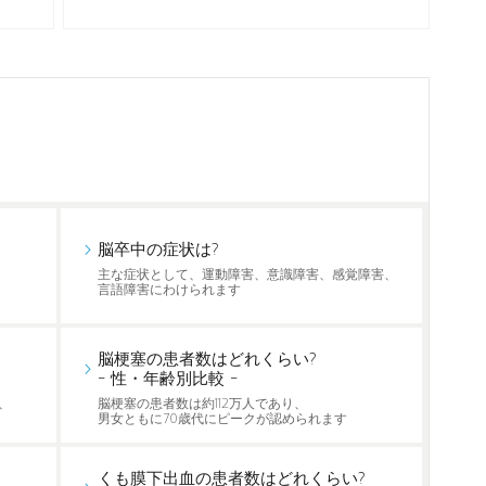
脳卒中の症状は?
主な症状として、運動障害、意識障害、感覚障害、
言語障害にわけられます
脳梗塞の患者数はどれくらい?
- 性・年齢別比較 -
、
脳梗塞の患者数は約112万人であり、
男女ともに70歳代にピークが認められます
くも膜下出血の患者数はどれくらい?