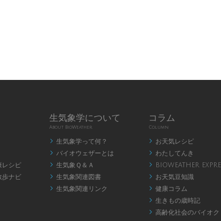
生気象学について
コラム
About BioWeather
Column
生気象学って何？
お天気レシピ


バイオウェザーとは
わたしてんき


康レシピ
生気象Ｑ＆Ａ
BIOWEATHER EXPRE


散歩ナビ
生気象関連図書
お天気豆知識


生気象関連リンク
健康コラム


生きもの歳時記

高齢化社会のバイオク
