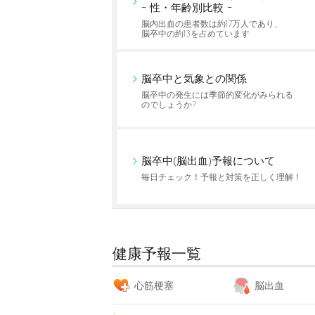
- 性・年齢別比較 -
脳内出血の患者数は約17万人であり、
脳卒中の約13を占めています
脳卒中と気象との関係
脳卒中の発生には季節的変化がみられる
のでしょうか?
脳卒中(脳出血)予報について
毎日チェック！予報と対策を正しく理解！
健康予報一覧
心筋梗塞
脳出血