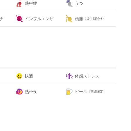
熱中症
うつ
ナ
インフルエンザ
頭痛
〈提供期間外〉
快適
体感ストレス
熱帯夜
ビール
〈期間限定〉