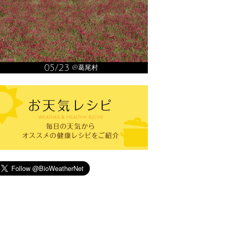
05/23
@葛尾村