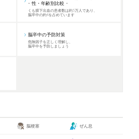
- 性・年齢別比較 -
くも膜下出血の患者数は約5万人であり、
脳卒中の約4を占めています
脳卒中の予防対策
危険因子を正しく理解し、
脳卒中を予防しましょう
脳梗塞
ぜん息