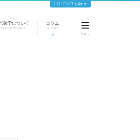
Contact
お問合せ
気象学について
コラム

bout BioWeather
Column
Menu

