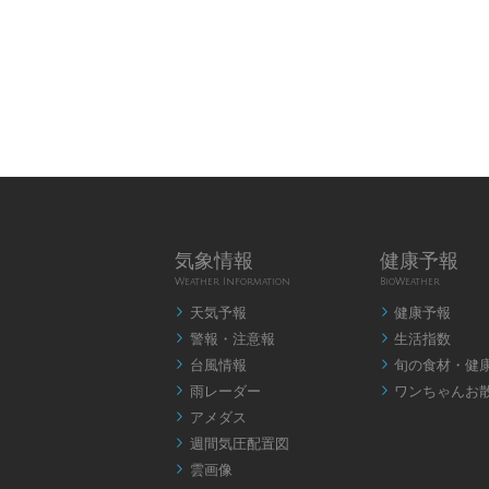
気象情報
健康予報
Weather Information
BioWeather
天気予報
健康予報


警報・注意報
生活指数


台風情報
旬の食材・健


雨レーダー
ワンちゃんお


アメダス

週間気圧配置図

雲画像
