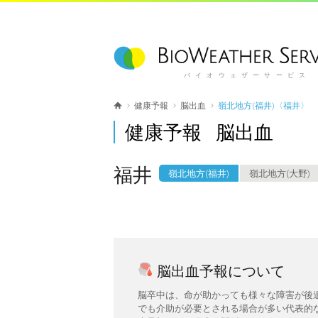
バイオウェザーサービス
健康予報
脳出血
嶺北地方(福井)〈福井〉
健康予報 脳出血
福井
嶺北地方(福井)
嶺北地方(大野)
脳出血予報について
脳卒中は、命が助かっても様々な障害が後
でも介助が必要とされる場合が多い代表的