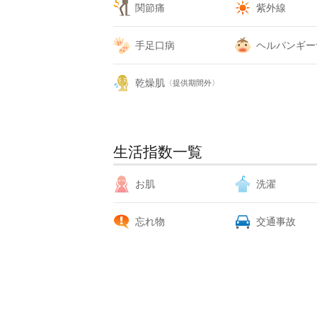
関節痛
紫外線
手足口病
ヘルパンギー
乾燥肌
〈提供期間外〉
生活指数一覧
お肌
洗濯
忘れ物
交通事故