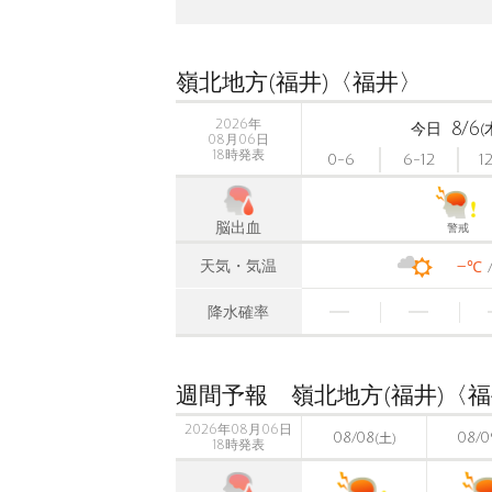
嶺北地方(福井)〈福井〉
2026年
8/6
今日
(
08月06日
18時発表
0-6
6-12
1
脳出血
警戒
-
天気・気温
℃
降水確率
週間予報 嶺北地方(福井)〈
2026年08月06日
08/08
08/0
(土)
18時発表