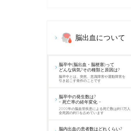
脳出血について
脳卒中(脳出血・脳梗塞)って
どんな病気?その種類と原因は?
脳卒中とは、突然、意識障害や運動障害を
引き起こす発作のことです
脳卒中の発生数は?
- 死亡率の経年変化 -
2000年の脳血管疾患による死亡数は約13万人
全死因の約15を占めています
脳内出血の患者数はどれくらい?