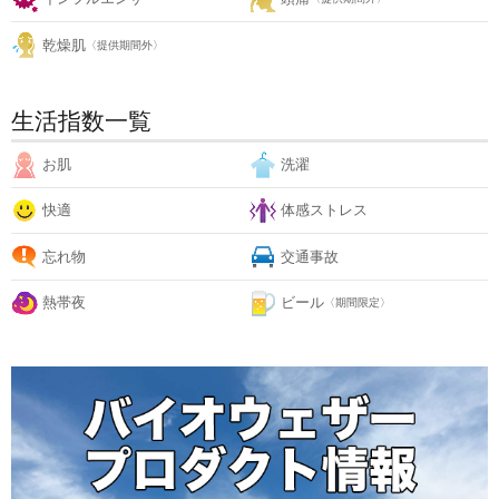
乾燥肌
〈提供期間外〉
生活指数一覧
お肌
洗濯
快適
体感ストレス
忘れ物
交通事故
熱帯夜
ビール
〈期間限定〉