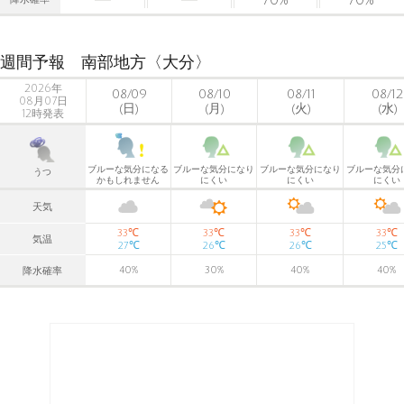
降水確率
週間予報 南部地方〈大分〉
2026年
08/09
08/10
08/11
08/12
08月07日
(日)
(月)
(火)
(水)
12時発表
ブルーな気分になる
ブルーな気分になり
ブルーな気分になり
ブルーな気分
うつ
かもしれません
にくい
にくい
にくい
天気
℃
℃
℃
℃
33
33
33
33
気温
℃
℃
℃
℃
27
26
26
25
40
%
30
%
40
%
40
%
降水確率