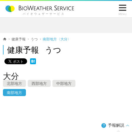

バイオウェザーサービス
Menu
健康予報
うつ
南部地方〈大分〉
健康予報 うつ
大分
北部地方
西部地方
中部地方
南部地方
予報解説
？