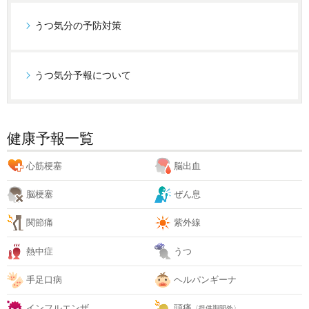
うつ気分の予防対策
うつ気分予報について
健康予報一覧
心筋梗塞
脳出血
脳梗塞
ぜん息
関節痛
紫外線
熱中症
うつ
手足口病
ヘルパンギーナ
インフルエンザ
頭痛
〈提供期間外〉