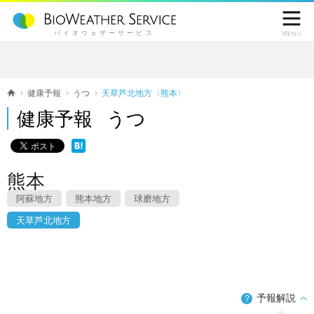

バイオウェザーサービス
Menu
健康予報
うつ
天草芦北地方〈熊本〉
健康予報 うつ
熊本
阿蘇地方
熊本地方
球磨地方
天草芦北地方
予報解説
？