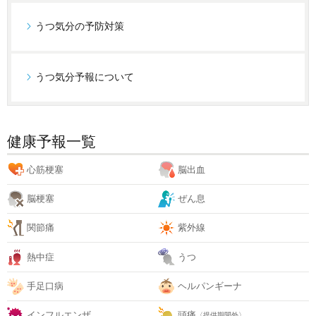
うつ気分の予防対策
うつ気分予報について
健康予報一覧
心筋梗塞
脳出血
脳梗塞
ぜん息
関節痛
紫外線
熱中症
うつ
手足口病
ヘルパンギーナ
インフルエンザ
頭痛
〈提供期間外〉