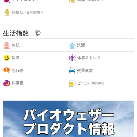
乾燥肌
〈提供期間外〉
生活指数一覧
お肌
洗濯
快適
体感ストレス
忘れ物
交通事故
熱帯夜
ビール
〈期間限定〉