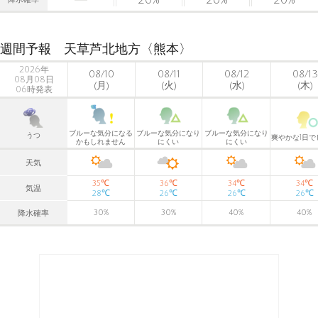
降水確率
週間予報 天草芦北地方〈熊本〉
2026年
08/10
08/11
08/12
08/13
08月08日
(月)
(火)
(水)
(木)
06時発表
ブルーな気分になる
ブルーな気分になり
ブルーな気分になり
うつ
爽やかな1日で
かもしれません
にくい
にくい
天気
℃
℃
℃
℃
35
36
34
34
気温
℃
℃
℃
℃
28
26
26
26
30
%
30
%
40
%
40
%
降水確率