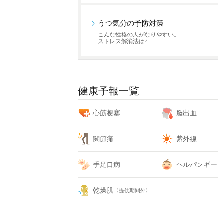
うつ気分の予防対策
こんな性格の人がなりやすい。
ストレス解消法は?
健康予報一覧
心筋梗塞
脳出血
関節痛
紫外線
手足口病
ヘルパンギー
乾燥肌
〈提供期間外〉