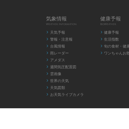
気象情報
健康予報
Weather Information
BioWeather
天気予報
健康予報


警報・注意報
生活指数


台風情報
旬の食材・健


雨レーダー
ワンちゃんお


アメダス

週間気圧配置図

雲画像

世界の天気

天気図類

お天気ライブカメラ
