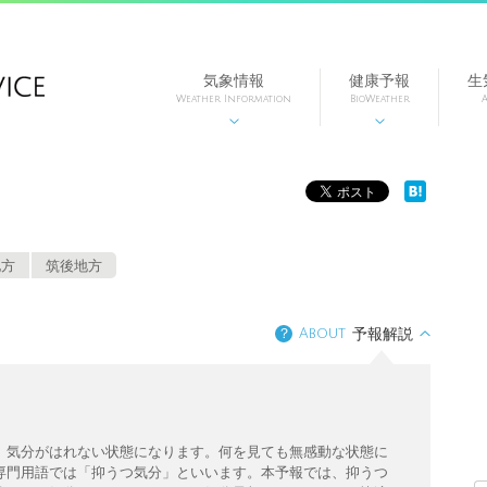
気象情報
健康予報
生
Weather Information
BioWeather
A


地方
筑後地方
？
About
予報解説
、気分がはれない状態になります。何を見ても無感動な状態に
専門用語では「抑うつ気分」といいます。本予報では、抑うつ