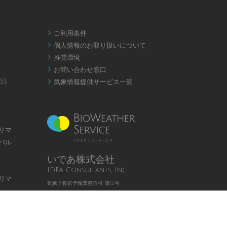
ご利用条件

個人情報のお取り扱いについて

推奨環境

お問い合わせ窓口

SS
気象情報提供サービス一覧

リマ
バル
バイオウェザーサービス
いであ株式会社
IDEA Consultants, Inc.
リマ
気象庁長官予報業務許可 第12号
Page
Top