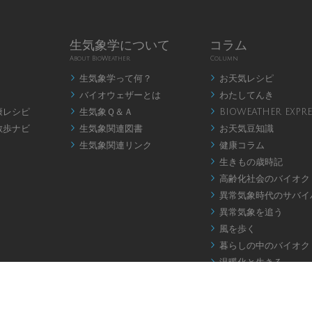
生気象学について
コラム
About BioWeather
Column
生気象学って何？
お天気レシピ


バイオウェザーとは
わたしてんき


康レシピ
生気象Ｑ＆Ａ
BIOWEATHER EXPRE


散歩ナビ
生気象関連図書
お天気豆知識


生気象関連リンク
健康コラム


生きもの歳時記

高齢化社会のバイオク

異常気象時代のサバイ

異常気象を追う

風を歩く

暮らしの中のバイオク

温暖化と生きる

お天気アロマ

バイオウェザー川柳

