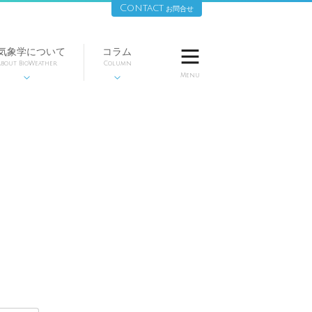
Contact
お問合せ
気象学について
コラム

bout BioWeather
Column
Menu

