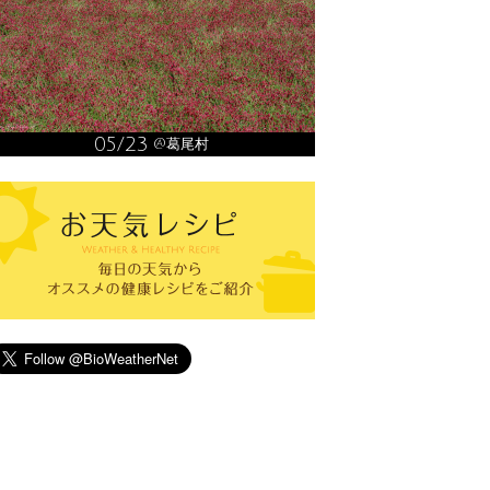
05/23
@葛尾村