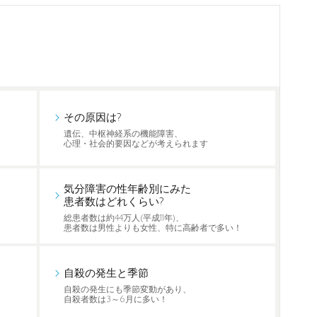
その原因は?
遺伝、中枢神経系の機能障害、
心理・社会的要因などが考えられます
気分障害の性年齢別にみた
患者数はどれくらい?
総患者数は約44万人(平成11年)、
患者数は男性よりも女性、特に高齢者で多い！
自殺の発生と季節
自殺の発生にも季節変動があり、
自殺者数は3～6月に多い！