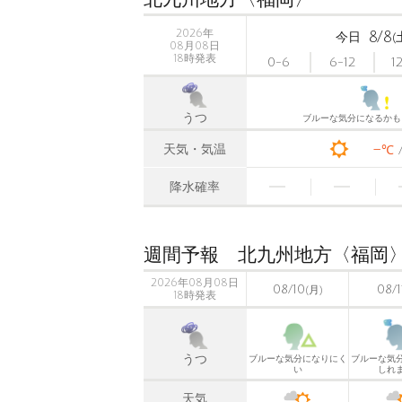
2026年
8/8
今日
(
08月08日
18時発表
0-6
6-12
1
うつ
ブルーな気分になるかも
-
天気・気温
℃
降水確率
週間予報 北九州地方〈福岡
2026年08月08日
08/10
08/1
(月)
18時発表
うつ
ブルーな気分になりにく
ブルーな気
い
しれ
天気