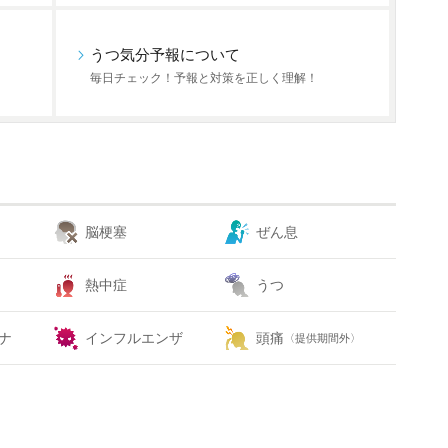
うつ気分予報について
毎日チェック！予報と対策を正しく理解！
脳梗塞
ぜん息
熱中症
うつ
ナ
インフルエンザ
頭痛
〈提供期間外〉