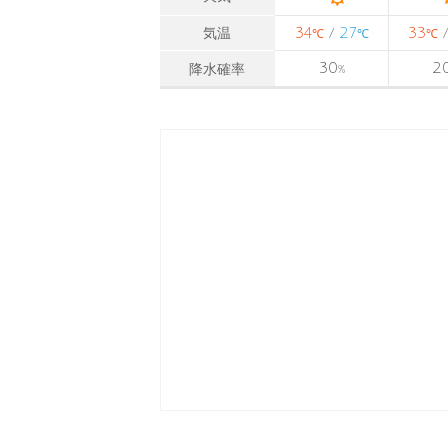
34
27
33
気温
/
℃
℃
℃
30
2
降水確率
%