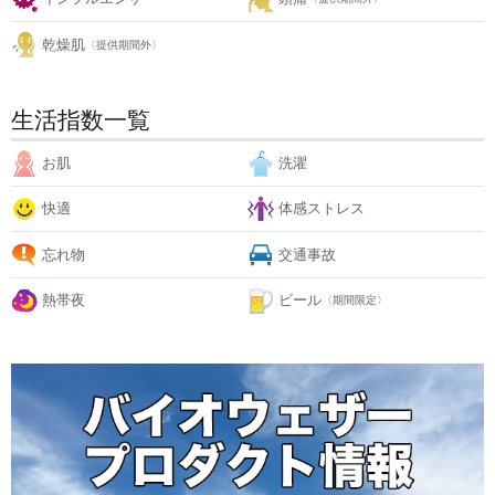
乾燥肌
〈提供期間外〉
生活指数一覧
お肌
洗濯
快適
体感ストレス
忘れ物
交通事故
熱帯夜
ビール
〈期間限定〉