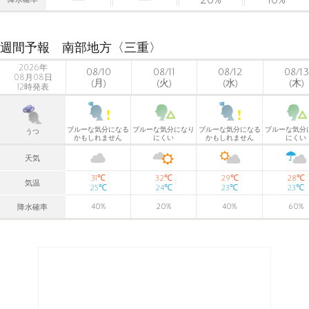
降水確率
週間予報 南部地方〈三重〉
2026年
08/10
08/11
08/12
08/13
08月08日
(月)
(火)
(水)
(木)
12時発表
ブルーな気分になる
ブルーな気分になり
ブルーな気分になる
ブルーな気分
うつ
かもしれません
にくい
かもしれません
にくい
天気
℃
℃
℃
℃
31
32
29
28
気温
℃
℃
℃
℃
25
24
23
23
40
%
20
%
40
%
60
%
降水確率