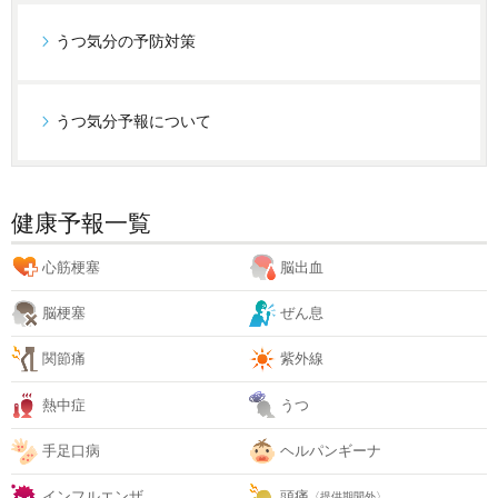
うつ気分の予防対策
うつ気分予報について
健康予報一覧
心筋梗塞
脳出血
脳梗塞
ぜん息
関節痛
紫外線
熱中症
うつ
手足口病
ヘルパンギーナ
インフルエンザ
頭痛
〈提供期間外〉