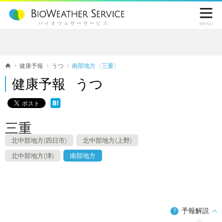

バイオウェザーサービス
Menu
健康予報
うつ
南部地方〈三重〉
健康予報 うつ
三重
北中部地方(四日市)
北中部地方(上野)
北中部地方(津)
南部地方
予報解説
？