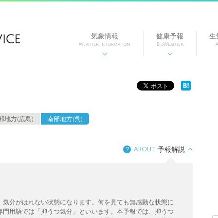
気象情報
健康予報
生
Weather Information
BioWeather
A


部地方(広島)
南部地方(呉)
？
About
予報解説
、気分がはれない状態になります。何を見ても無感動な状態に
専門用語では「抑うつ気分」といいます。本予報では、抑うつ