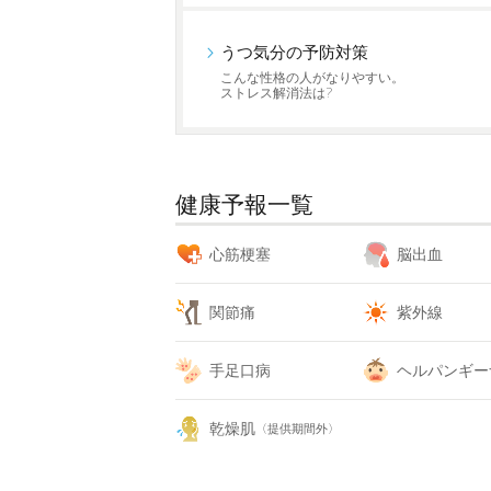
うつ気分の予防対策
こんな性格の人がなりやすい。
ストレス解消法は?
健康予報一覧
心筋梗塞
脳出血
関節痛
紫外線
手足口病
ヘルパンギー
乾燥肌
〈提供期間外〉