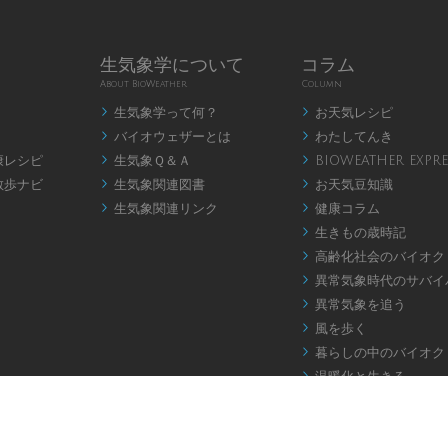
生気象学について
コラム
About BioWeather
Column
生気象学って何？
お天気レシピ


バイオウェザーとは
わたしてんき


康レシピ
生気象Ｑ＆Ａ
BIOWEATHER EXPRE


散歩ナビ
生気象関連図書
お天気豆知識


生気象関連リンク
健康コラム


生きもの歳時記

高齢化社会のバイオク

異常気象時代のサバイ

異常気象を追う

風を歩く

暮らしの中のバイオク

温暖化と生きる

お天気アロマ

バイオウェザー川柳

