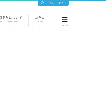
Contact
お問合せ
気象学について
コラム

bout BioWeather
Column
Menu

