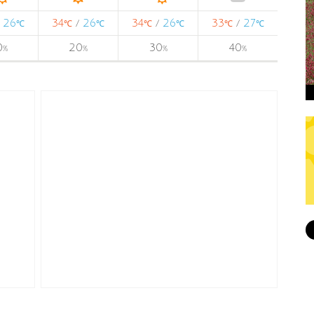
26
34
26
34
26
33
27
/
/
/
/
℃
℃
℃
℃
℃
℃
℃
0
20
30
40
%
%
%
%