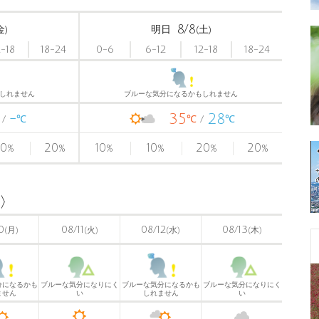
8/8
金)
明日
(土)
2-18
18-24
0-6
6-12
12-18
18-24
しれません
ブルーな気分になるかもしれません
-
35
28
℃
℃
℃
0
20
10
10
20
20
%
%
%
%
%
%
島〉
0
08/11
08/12
08/13
(月)
(火)
(水)
(木)
分になるかも
ブルーな気分になりにく
ブルーな気分になるかも
ブルーな気分になりにく
ません
い
しれません
い