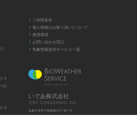
ご利用条件

個人情報のお取り扱いについて

推奨環境

お問い合わせ窓口

SS
気象情報提供サービス一覧

リマ
バル
バイオウェザーサービス
いであ株式会社
IDEA Consultants, Inc.
リマ
気象庁長官予報業務許可 第12号
Page
Top