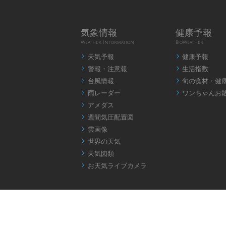
気象情報
健康予報
Weather Information
BioWeather
天気予報
健康予報


警報・注意報
生活指数


台風情報
旬の食材・健


雨レーダー
ワンちゃんお


アメダス

週間気圧配置図

雲画像

世界の天気

天気図類

お天気ライブカメラ
