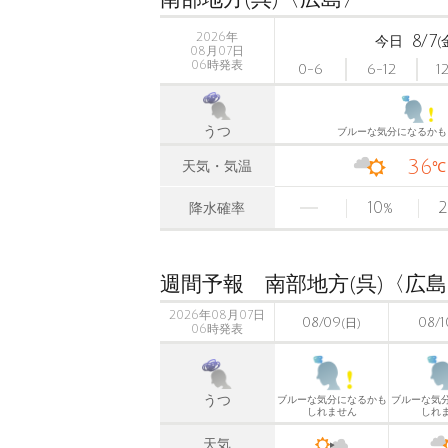
2026年
8/7
今日
(
08月07日
06時発表
0-6
6-12
1
うつ
ブルーな気分になるかも
36
天気・気温
℃
10
2
降水確率
%
週間予報 南部地方(呉)〈広
2026年08月07日
08/09
08/1
(日)
06時発表
うつ
ブルーな気分になるかも
ブルーな気
しれません
しれ
天気