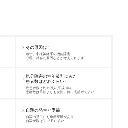
その原因は?
遺伝、中枢神経系の機能障害、
心理・社会的要因などが考えられます
気分障害の性年齢別にみた
患者数はどれくらい?
総患者数は約44万人(平成11年)、
患者数は男性よりも女性、特に高齢者で多い！
自殺の発生と季節
自殺の発生にも季節変動があり、
自殺者数は3～6月に多い！