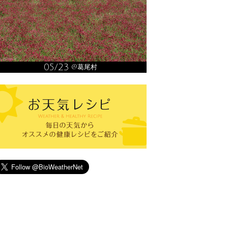
05/23
@葛尾村