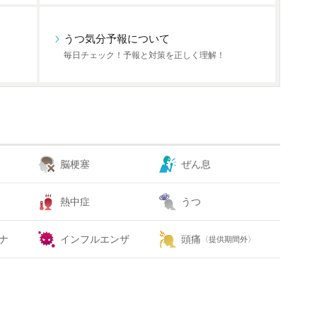
うつ気分予報について
毎日チェック！予報と対策を正しく理解！
脳梗塞
ぜん息
熱中症
うつ
ナ
インフルエンザ
頭痛
〈提供期間外〉