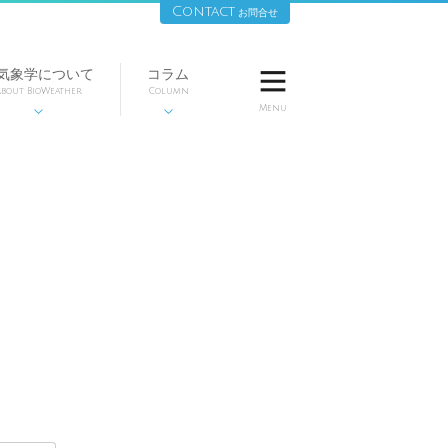
Contact
お問合せ
気象学について
コラム

bout BioWeather
Column
Menu

