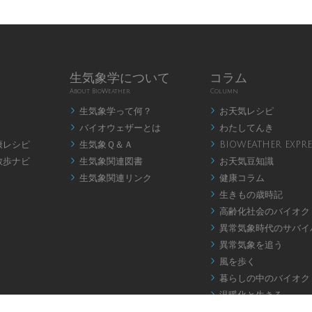
生気象学について
コラム
About BioWeather
Column
生気象学って何？
お天気レシピ


バイオウェザーとは
わたしてんき


康レシピ
生気象Ｑ＆Ａ
BIOWEATHER EXPRE


散歩ナビ
生気象関連図書
お天気豆知識


生気象関連リンク
健康コラム


生きもの歳時記

高齢化社会のバイオク

異常気象時代のサバイ

異常気象を追う

風を歩く

暮らしの中のバイオク

温暖化と生きる

