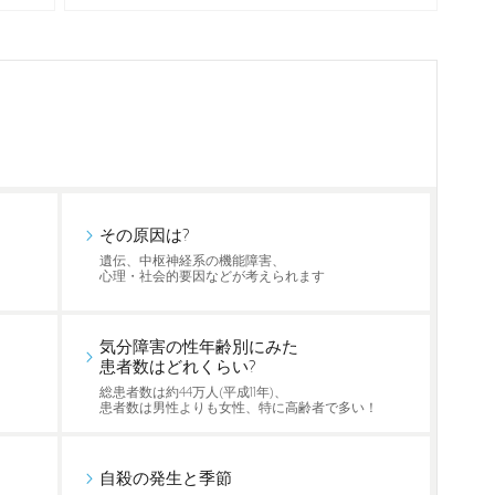
その原因は?
遺伝、中枢神経系の機能障害、
心理・社会的要因などが考えられます
気分障害の性年齢別にみた
患者数はどれくらい?
総患者数は約44万人(平成11年)、
患者数は男性よりも女性、特に高齢者で多い！
自殺の発生と季節