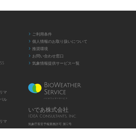
ご利用条件

個人情報のお取り扱いについて

推奨環境

お問い合わせ窓口

SS
気象情報提供サービス一覧

リマ
バル
バイオウェザーサービス
いであ株式会社
IDEA Consultants, Inc.
リマ
気象庁長官予報業務許可 第12号