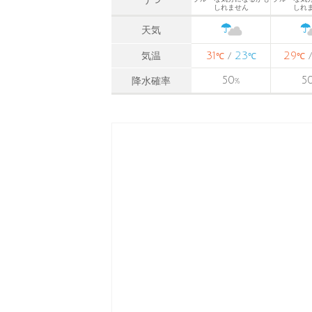
しれません
しれ
天気
31
23
29
気温
/
℃
℃
℃
50
5
降水確率
%