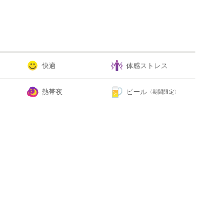
快適
体感ストレス
熱帯夜
ビール
〈期間限定〉