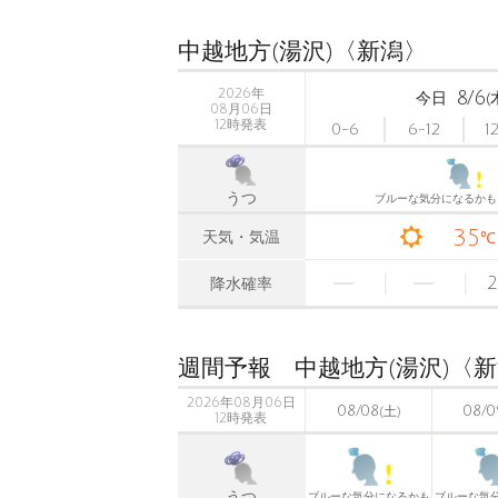
中越地方(湯沢)〈新潟〉
2026年
8/6
今日
(
08月06日
12時発表
0-6
6-12
1
うつ
ブルーな気分になるかも
35
天気・気温
℃
2
降水確率
週間予報 中越地方(湯沢)〈
2026年08月06日
08/08
08/0
(土)
12時発表
うつ
ブルーな気分になるかも
ブルーな気