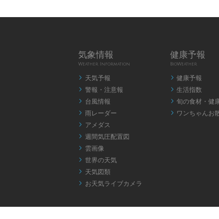
気象情報
健康予報
Weather Information
BioWeather
天気予報
健康予報


警報・注意報
生活指数


台風情報
旬の食材・健


雨レーダー
ワンちゃんお


アメダス

週間気圧配置図

雲画像

世界の天気

天気図類

お天気ライブカメラ
