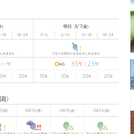
8/7
木)
明日
(金)
2-18
18-24
0-6
6-12
12-18
18-24
しれません
ブルーな気分になるかもしれません
-
35
23
℃
℃
℃
0
20
10
10
20
20
%
%
%
%
%
%
新潟〉
9
08/10
08/11
08/12
(日)
(月)
(火)
(水)
分になるかも
とってもブルーな気分に
ブルーな気分になりにく
ブルーな気分になりにく