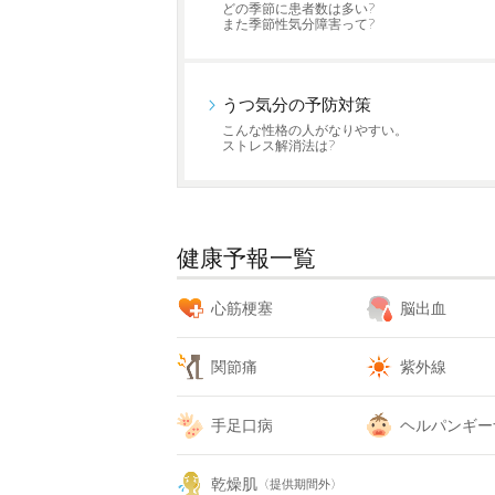
どの季節に患者数は多い?
また季節性気分障害って?
うつ気分の予防対策
こんな性格の人がなりやすい。
ストレス解消法は?
健康予報一覧
心筋梗塞
脳出血
関節痛
紫外線
手足口病
ヘルパンギー
乾燥肌
〈提供期間外〉