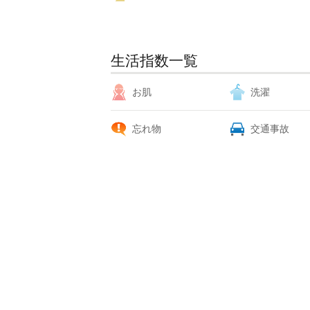
生活指数一覧
お肌
洗濯
忘れ物
交通事故