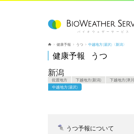
バイオウェザーサービス
健康予報
うつ
中越地方(湯沢)〈新潟〉
健康予報 うつ
新潟
佐渡地方
下越地方(新潟)
下越地方(津川
中越地方(湯沢)
うつ予報について