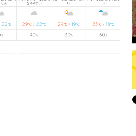
ません
なりやすい
い
い
22
29
22
29
19
25
18
/
/
/
/
℃
℃
℃
℃
℃
℃
℃
0
40
30
60
%
%
%
%