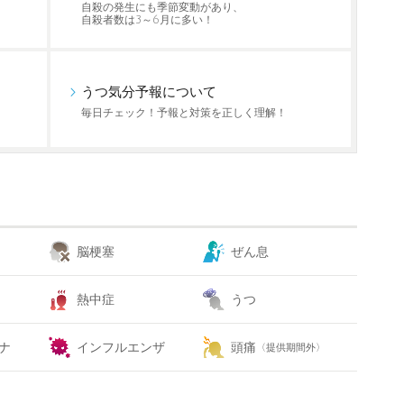
自殺の発生にも季節変動があり、
自殺者数は3～6月に多い！
うつ気分予報について
毎日チェック！予報と対策を正しく理解！
脳梗塞
ぜん息
熱中症
うつ
ナ
インフルエンザ
頭痛
〈提供期間外〉